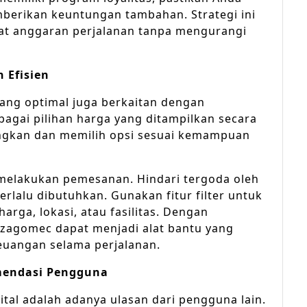
mberikan keuntungan tambahan. Strategi ini
 anggaran perjalanan tanpa mengurangi
 Efisien
ng optimal juga berkaitan dengan
agai pilihan harga yang ditampilkan secara
ngkan dan memilih opsi sesuai kemampuan
melakukan pemesanan. Hindari tergoda oleh
rlalu dibutuhkan. Gunakan fitur filter untuk
rga, lokasi, atau fasilitas. Dengan
zzagomec dapat menjadi alat bantu yang
keuangan selama perjalanan.
mendasi Pengguna
ital adalah adanya ulasan dari pengguna lain.