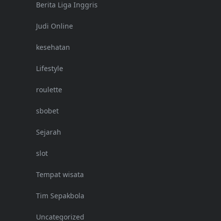
Berita Liga Inggris
Judi Online
kesehatan
Lifestyle
roulette
sbobet
Sejarah
slot
Tempat wisata
Tim Sepakbola
Uncategorized