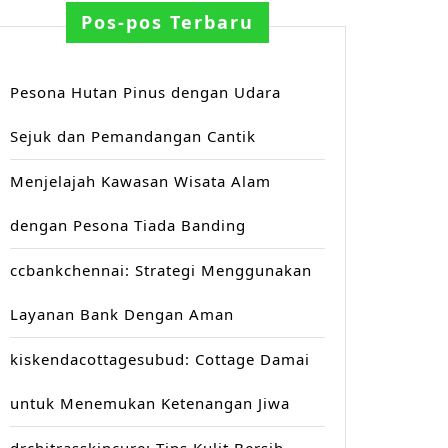
Pos-pos Terbaru
Pesona Hutan Pinus dengan Udara
Sejuk dan Pemandangan Cantik
Menjelajah Kawasan Wisata Alam
dengan Pesona Tiada Banding
ccbankchennai: Strategi Menggunakan
Layanan Bank Dengan Aman
kiskendacottagesubud: Cottage Damai
untuk Menemukan Ketenangan Jiwa