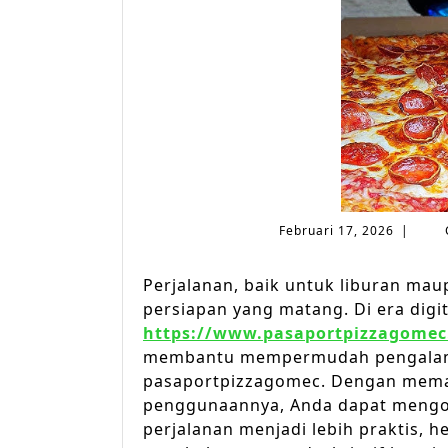
Februar
Februari 17, 2026
|
17,
2026
Perjalanan, baik untuk liburan ma
persiapan yang matang. Di era digit
https://www.pasaportpizzagomec
membantu mempermudah pengalaman
pasaportpizzagomec. Dengan memah
penggunaannya, Anda dapat mengo
perjalanan menjadi lebih praktis, 