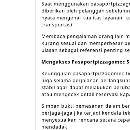
Saat menggunakan pasaportpizzago
diberikan oleh pelanggan sebelum
nyata mengenai kualitas layanan, 
transportasi.
Membaca pengalaman orang lain m
kurang sesuai dan memperbesar pe
ulasan sebagai referensi penting 
Mengakses Pasaportpizzagomec Se
Keunggulan pasaportpizzagomec tid
juga selama perjalanan berlangsung
stabil agar dapat melakukan peru
atau mengecek detail reservasi kap
Simpan bukti pemesanan dalam ben
berjaga-jaga jika terjadi kendala t
menyesuaikan rencana secara cepat 
mendadak.