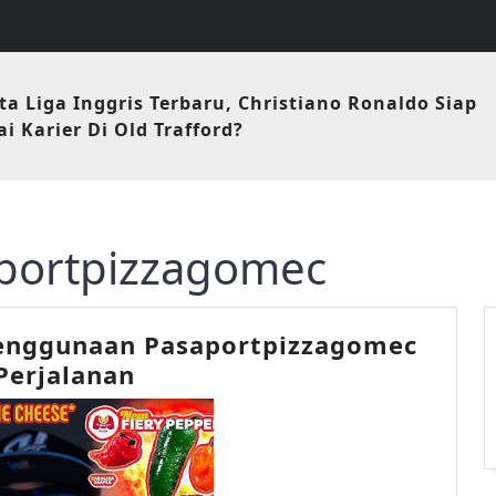
ta Liga Inggris Terbaru, Christiano Ronaldo Siap
i Karier Di Old Trafford?
aportpizzagomec
enggunaan Pasaportpizzagomec
Tips
 Perjalanan
Mengoptimalkan
Penggunaan
Pasaportpizzagomec
di