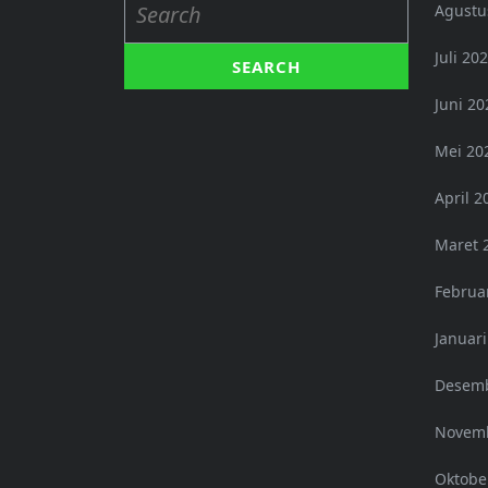
Agustu
for:
Juli 20
Juni 20
Mei 20
April 2
Maret 
Februa
Januari
Desemb
Novemb
Oktobe