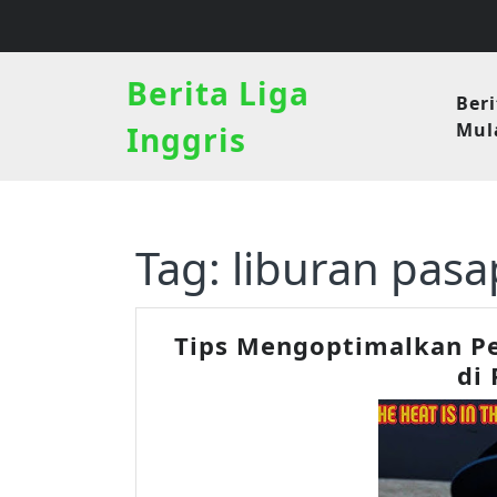
Skip
to
content
Berita Liga
Beri
Mula
Inggris
Tag:
liburan pas
Tips Mengoptimalkan P
di