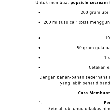
Untuk membuat
popsicleicecream
200 gram ubi
200 ml susu cair (bisa menggu
10
50 gram gula pa
1 
Cetakan es
Dengan bahan-bahan sederhana in
yang lebih sehat diba
Cara Membuat 
Pe
Setelah ubi ungu dikukus hi