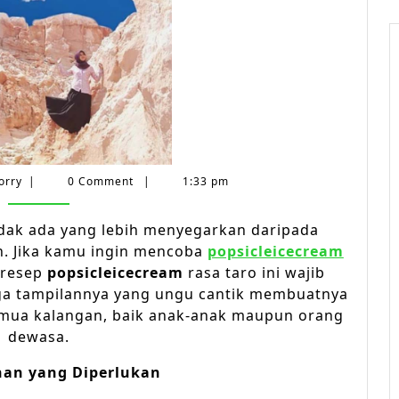
Corry
orry
|
0 Comment
|
1:33 pm
idak ada yang lebih menyegarkan daripada
h. Jika kamu ingin mencoba
popsicleicecream
 resep
popsicleicecream
rasa taro ini wajib
juga tampilannya yang ungu cantik membuatnya
emua kalangan, baik anak-anak maupun orang
dewasa.
an yang Diperlukan