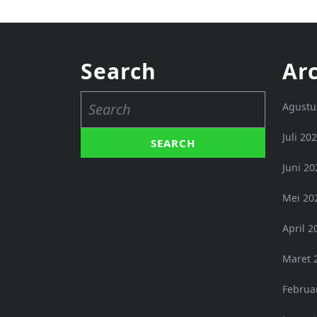
Search
Ar
Search
Agustu
for:
Juli 20
Juni 20
Mei 20
April 2
Maret 
Februa