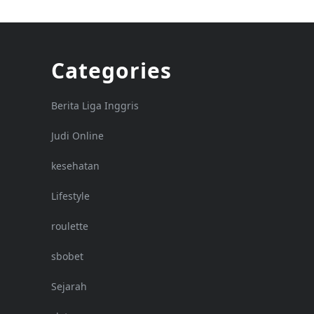
Categories
Berita Liga Inggris
Judi Online
kesehatan
Lifestyle
roulette
sbobet
Sejarah