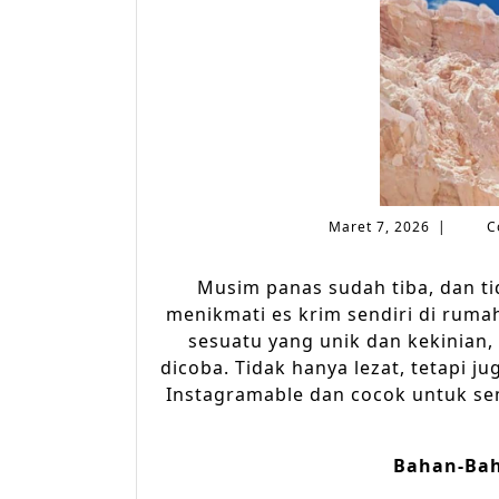
Maret
Maret 7, 2026
|
C
7,
2026
Musim panas sudah tiba, dan t
menikmati es krim sendiri di ruma
sesuatu yang unik dan kekinian,
dicoba. Tidak hanya lezat, tetapi 
Instagramable dan cocok untuk s
Bahan-Bah