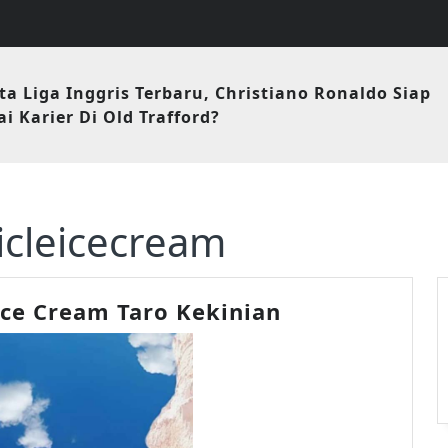
ta Liga Inggris Terbaru, Christiano Ronaldo Siap
i Karier Di Old Trafford?
icleicecream
Resep
Ice Cream Taro Kekinian
Popsicle
Ice
Cream
Taro
Kekinian