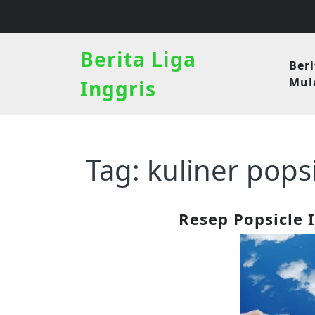
Skip
to
content
Berita Liga
Beri
Mula
Inggris
Tag:
kuliner pops
Resep Popsicle 