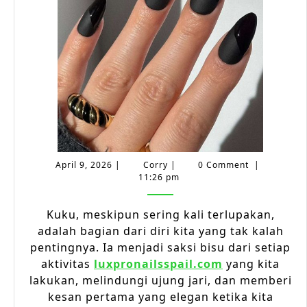
Kuku
Tetap
Sehat
dan
Cantik
April
Corry
April 9, 2026
|
Corry
|
0 Comment
|
9,
11:26 pm
2026
Kuku, meskipun sering kali terlupakan,
adalah bagian dari diri kita yang tak kalah
pentingnya. Ia menjadi saksi bisu dari setiap
aktivitas
luxpronailsspail.com
yang kita
lakukan, melindungi ujung jari, dan memberi
kesan pertama yang elegan ketika kita