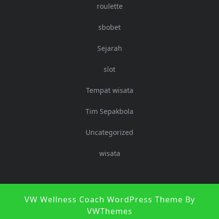
roulette
sbobet
Sejarah
slot
Tempat wisata
Tim Sepakbola
Uncategorized
wisata
S
VW Wellness Coach WordPress Theme
By
U
VWThemes