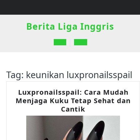
Skip
to
content
Berita Liga Inggris
Open
Button
Tag:
keunikan luxpronailsspail
Luxpronailsspail: Cara Mudah
Menjaga Kuku Tetap Sehat dan
Luxpronailsspa
Cantik
Cara
Mudah
Menjaga