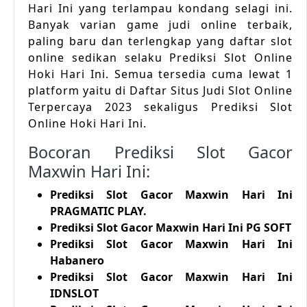
Hari Ini yang terlampau kondang selagi ini.
Banyak varian game judi online terbaik,
paling baru dan terlengkap yang daftar slot
online sedikan selaku Prediksi Slot Online
Hoki Hari Ini. Semua tersedia cuma lewat 1
platform yaitu di Daftar Situs Judi Slot Online
Terpercaya 2023 sekaligus Prediksi Slot
Online Hoki Hari Ini.
Bocoran Prediksi Slot Gacor
Maxwin Hari Ini:
Prediksi Slot Gacor Maxwin Hari Ini
PRAGMATIC PLAY.
Prediksi Slot Gacor Maxwin Hari Ini PG SOFT
Prediksi Slot Gacor Maxwin Hari Ini
Habanero
Prediksi Slot Gacor Maxwin Hari Ini
IDNSLOT