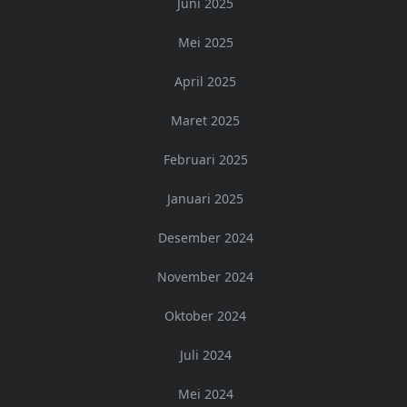
Juni 2025
Mei 2025
April 2025
Maret 2025
Februari 2025
Januari 2025
Desember 2024
November 2024
Oktober 2024
Juli 2024
Mei 2024