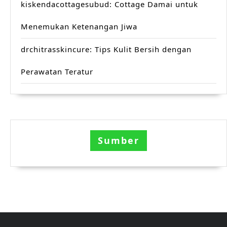
kiskendacottagesubud: Cottage Damai untuk
Menemukan Ketenangan Jiwa
drchitrasskincure: Tips Kulit Bersih dengan
Perawatan Teratur
Sumber