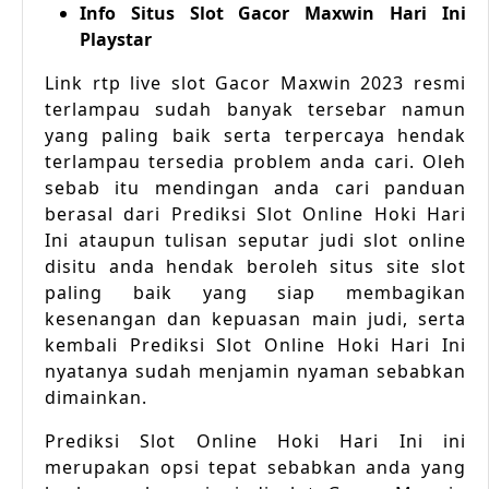
Info Situs Slot Gacor Maxwin Hari Ini
Playstar
Link rtp live slot Gacor Maxwin 2023 resmi
terlampau sudah banyak tersebar namun
yang paling baik serta terpercaya hendak
terlampau tersedia problem anda cari. Oleh
sebab itu mendingan anda cari panduan
berasal dari Prediksi Slot Online Hoki Hari
Ini ataupun tulisan seputar judi slot online
disitu anda hendak beroleh situs site slot
paling baik yang siap membagikan
kesenangan dan kepuasan main judi, serta
kembali Prediksi Slot Online Hoki Hari Ini
nyatanya sudah menjamin nyaman sebabkan
dimainkan.
Prediksi Slot Online Hoki Hari Ini ini
merupakan opsi tepat sebabkan anda yang