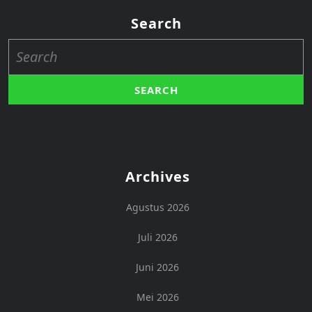
Search
Search
for:
Archives
Agustus 2026
Juli 2026
Juni 2026
Mei 2026