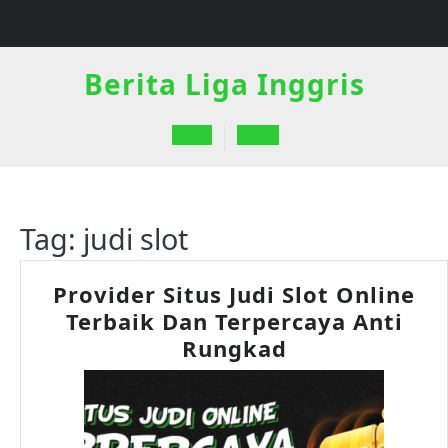
Skip
to
content
Berita Liga Inggris
Open
Button
Tag:
judi slot
Provider Situs Judi Slot Online
Terbaik Dan Terpercaya Anti
Provider
Rungkad
Situs
Judi
Slot