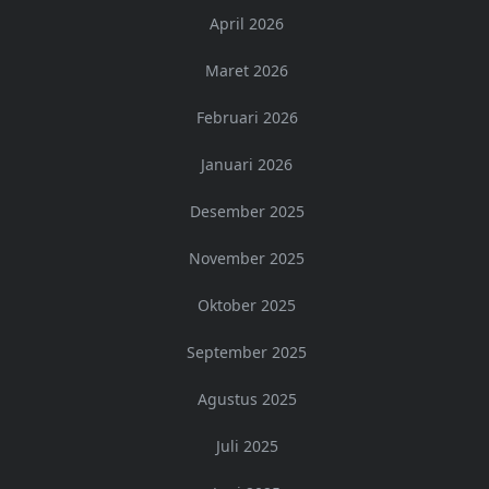
April 2026
Maret 2026
Februari 2026
Januari 2026
Desember 2025
November 2025
Oktober 2025
September 2025
Agustus 2025
Juli 2025