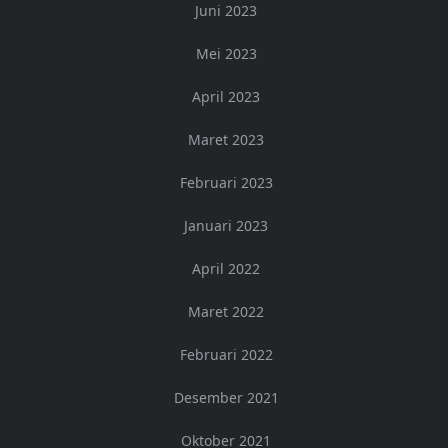
Juni 2023
Mei 2023
April 2023
Maret 2023
Februari 2023
Januari 2023
April 2022
Maret 2022
Februari 2022
Desember 2021
Oktober 2021