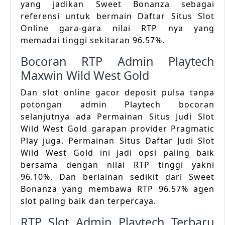
yang jadikan Sweet Bonanza sebagai
referensi untuk bermain Daftar Situs Slot
Online gara-gara nilai RTP nya yang
memadai tinggi sekitaran 96.57%.
Bocoran RTP Admin Playtech
Maxwin Wild West Gold
Dan slot online gacor deposit pulsa tanpa
potongan admin Playtech bocoran
selanjutnya ada Permainan Situs Judi Slot
Wild West Gold garapan provider Pragmatic
Play juga. Permainan Situs Daftar Judi Slot
Wild West Gold ini jadi opsi paling baik
bersama dengan nilai RTP tinggi yakni
96.10%, Dan berlainan sedikit dari Sweet
Bonanza yang membawa RTP 96.57% agen
slot paling baik dan terpercaya.
RTP Slot Admin Playtech Terbaru