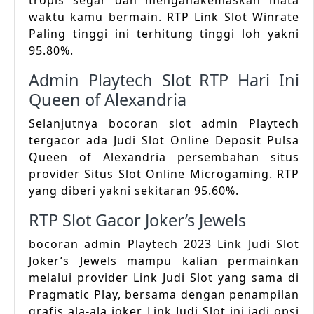
tropis segar dan menganakemaskan mata
waktu kamu bermain. RTP Link Slot Winrate
Paling tinggi ini terhitung tinggi loh yakni
95.80%.
Admin Playtech Slot RTP Hari Ini
Queen of Alexandria
Selanjutnya bocoran slot admin Playtech
tergacor ada Judi Slot Online Deposit Pulsa
Queen of Alexandria persembahan situs
provider Situs Slot Online Microgaming. RTP
yang diberi yakni sekitaran 95.60%.
RTP Slot Gacor Joker’s Jewels
bocoran admin Playtech 2023 Link Judi Slot
Joker’s Jewels mampu kalian permainkan
melalui provider Link Judi Slot yang sama di
Pragmatic Play, bersama dengan penampilan
grafis ala-ala joker, Link Judi Slot ini jadi opsi