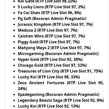
Koi Gate (RTP Live Slot 98,32%)
5 Lucky Lions (RTP Live Slot 97, 2%)
Fa Cai Shen (RTP Live Slot 96, 8%)
Pg Soft (Bocoran Admin Pragmatic)
Jurassic Kingdom (RTP Live Slot 97, 7%)
Medusa 2 (RTP Live Slot 97, 7%)
Caishen Wins (RTP Live Slot 97, 7%)
Piggy Gold (RTP Live Slot 97, 7%)
Mahjong Ways 2 (RTP Live Slot 97, 7%)
Microgaming (Bocoran Admin Pragmatic)
Hyper Gold (RTP Live Slot 92, 38%)
Chicago Gold (RTP Live Slot 97, 52%)
Treasures of Lion City (RTP Live Slot 91, 75%)
Lucky Koi (RTP Live Slot 98, 33%)
Zeus Ancient Fortunes (RTP Live Slot 95,
24%)
Spadegaming (Bocoran Admin Pragmatic)
Legendary Beasts Saga (RTP Live Slot 92, 8%)
Lucky Koi (RTP Live Slot 92, 13%)