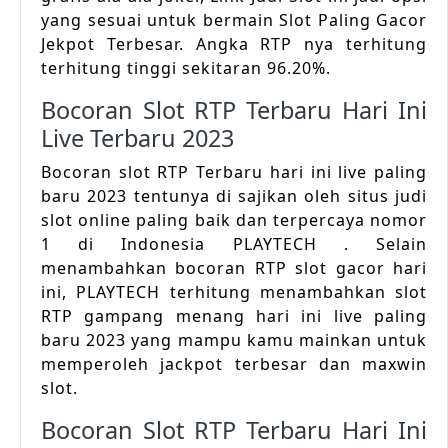
yang sesuai untuk bermain Slot Paling Gacor
Jekpot Terbesar. Angka RTP nya terhitung
terhitung tinggi sekitaran 96.20%.
Bocoran Slot RTP Terbaru Hari Ini
Live Terbaru 2023
Bocoran slot RTP Terbaru hari ini live paling
baru 2023 tentunya di sajikan oleh situs judi
slot online paling baik dan terpercaya nomor
1 di Indonesia PLAYTECH . Selain
menambahkan bocoran RTP slot gacor hari
ini, PLAYTECH terhitung menambahkan slot
RTP gampang menang hari ini live paling
baru 2023 yang mampu kamu mainkan untuk
memperoleh jackpot terbesar dan maxwin
slot.
Bocoran Slot RTP Terbaru Hari Ini