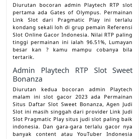
Diurutan bocoran admin Playtech RTP slot
pertama ada Gates of Olympus. Permainan
Link Slot dari Pragmatic Play ini terlalu
kondang sekali loh di grup pemain Referensi
Slot Online Gacor Indonesia. Nilai RTP paling
tinggi permainan ini ialah 96.51%, Lumayan
besar kan ? kamu mampu cobanya bila
tertarik.
Admin Playtech RTP Slot Sweet
Bonanza
Diurutan kedua bocoran admin Playtech
malam ini slot gacor 2023 ada Permainan
Situs Daftar Slot Sweet Bonanza, Agen Judi
Slot ini masih singgah dari provider Link Judi
Slot Pragmatic Play situs judi slot paling baik
indonesia. Dan gara-gara terlalu gacor nya
banyak content atau YouTuber Indonesia