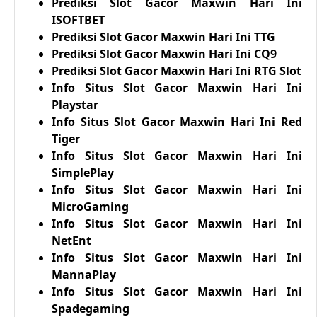
Prediksi Slot Gacor Maxwin Hari Ini
ISOFTBET
Prediksi Slot Gacor Maxwin Hari Ini TTG
Prediksi Slot Gacor Maxwin Hari Ini CQ9
Prediksi Slot Gacor Maxwin Hari Ini RTG Slot
Info Situs Slot Gacor Maxwin Hari Ini
Playstar
Info Situs Slot Gacor Maxwin Hari Ini Red
Tiger
Info Situs Slot Gacor Maxwin Hari Ini
SimplePlay
Info Situs Slot Gacor Maxwin Hari Ini
MicroGaming
Info Situs Slot Gacor Maxwin Hari Ini
NetEnt
Info Situs Slot Gacor Maxwin Hari Ini
MannaPlay
Info Situs Slot Gacor Maxwin Hari Ini
Spadegaming