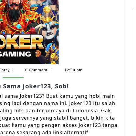
Akses
24
Jam
Nonstop!
Corry
Corry
|
0 Comment
|
12:00 pm
 Sama Joker123, Sob!
nal sama Joker123? Buat kamu yang hobi main
sing lagi dengan nama ini. Joker123 itu salah
aling hits dan terpercaya di Indonesia. Gak
juga servernya yang stabil banget, bikin kita
buat kamu yang pengen akses Joker123 tanpa
karena sekarang ada link alternatif