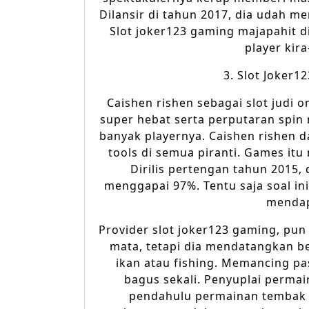
Dilansir di tahun 2017, dia udah me
Slot joker123 gaming majapahit di
player kir
3. Slot Joker1
Caishen rishen sebagai slot judi 
super hebat serta perputaran spi
banyak playernya. Caishen rishen 
tools di semua piranti. Games itu
Dirilis pertengan tahun 2015, 
menggapai 97%. Tentu saja soal in
mendap
Provider slot joker123 gaming, pu
mata, tetapi dia mendatangkan be
ikan atau fishing. Memancing pas
bagus sekali. Penyuplai permai
pendahulu permainan tembak i