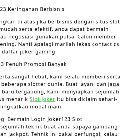
r123 Keringanan Berbisnis
kan di atas jika berbisnis dengan situs slot
mudah serta efektif. anda dapat bermain
tau negosiasi gunakan pulsa. Calon member
ening. Nanti apalagi marilah lekas contact cs
 daftar joker gaming.
123 Penuh Promosi Banyak
 serta sangat hebat, kami selalu memberi serta
beberapa slotter dunia. Buat layani dan jaga
baru tergabung, kami menyiapkan sejumlah
us menarik
Slot Joker
itu bisa diclaim sehari-
ningkatkan modal main.
gi Bermain Login Joker123 Slot
i sejumlah teknik buat anda supaya gampang
 jackpot. Tehnik ini bakal berfungsi, kalau