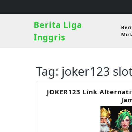
Skip
to
content
Berita Liga
Beri
Mula
Inggris
Tag:
joker123 slo
JOKER123 Link Alternati
Ja