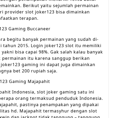
online
mainkan. Berikut yaitu sejumlah permainan
i provider slot joker123 bisa dimainkan
aatkan terapan.
er123 Gaming Buccaneer
ara begitu banyak permainan yang sudah di-
i tahun 2015. Login joker123 slot itu memiliki
r yakni bisa capai 98%. Gak salah kalau banyak
k permainan itu karena sanggup berikan
 joker123 gaming ini dapat juga dimainkan
gnya bet 200 rupiah saja.
er123 Gaming Majapahit
hit Indonesia, slot joker gaming satu ini
eberapa orang termaksud penduduk Indonesia.
japahit, pastinya penampakan yang dipakai
litas hd. Majapahit termasyhur dengan slot
win dan jackpot tidak tanggung – tanggung.