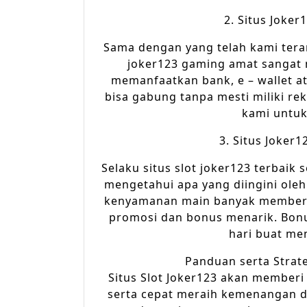
2. Situs Joke
Sama dengan yang telah kami terang
joker123 gaming amat sangat 
memanfaatkan bank, e – wallet a
bisa gabung tanpa mesti miliki rek
kami untuk
3. Situs Joker
Selaku situs slot joker123 terbaik
mengetahui apa yang diingini oleh 
kenyamanan main banyak member 
promosi dan bonus menarik. Bon
hari buat me
Panduan serta Strate
Situs Slot Joker123 akan member
serta cepat meraih kemenangan dan