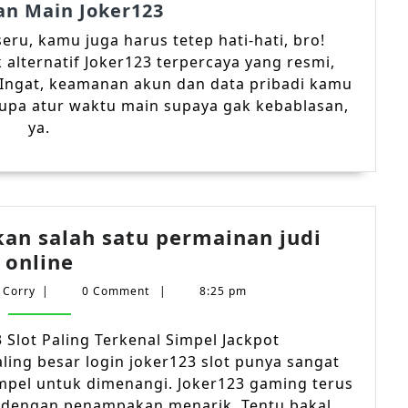
an Main Joker123
u, kamu juga harus tetep hati-hati, bro!
k alternatif Joker123 terpercaya yang resmi,
. Ingat, keamanan akun dan data pribadi kamu
 lupa atur waktu main supaya gak kebablasan,
ya.
an salah satu permainan judi
Joker123
online
slot
ber
Corry
Corry
|
0 Comment
|
8:25 pm
merupakan
salah
Slot Paling Terkenal Simpel Jackpot
satu
ling besar login joker123 slot punya sangat
permainan
impel untuk dimenangi. Joker123 gaming terus
judi
 dengan penampakan menarik. Tentu bakal