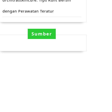
drchitrasskincure: Tips Kulit Bersih
dengan Perawatan Teratur
Sumber