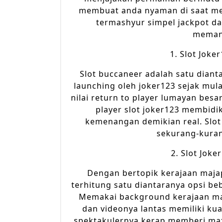
membuat anda nyaman di saat me
termashyur simpel jackpot dar
memanf
1. Slot Jok
Slot buccaneer adalah satu diant
launching oleh joker123 sejak mula
nilai return to player lumayan besa
player slot joker123 membidi
kemenangan demikian real. Slot
sekurang-kuran
2. Slot Jok
Dengan bertopik kerajaan majapa
terhitung satu diantaranya opsi b
Memakai background kerajaan ma
dan videonya lantas memiliki kua
spektakulernya kerap memberi max