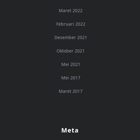
Maret 2022
Februari 2022
Desember 2021
Oktober 2021
Mei 2021
Mei 2017
Maret 2017
Meta