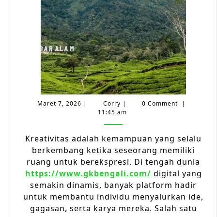
Gkbenga
Maret
Corry
Maret 7, 2026
|
Corry
|
0 Comment
|
7,
11:45 am
2026
Kreativitas adalah kemampuan yang selalu
berkembang ketika seseorang memiliki
ruang untuk berekspresi. Di tengah dunia
https://www.gkbengali.com/
digital yang
semakin dinamis, banyak platform hadir
untuk membantu individu menyalurkan ide,
gagasan, serta karya mereka. Salah satu