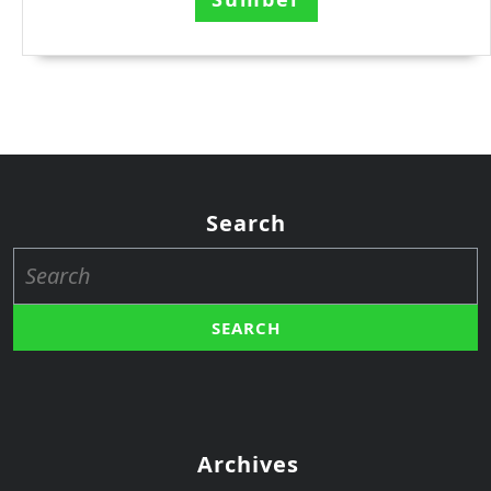
Search
Search
for:
Archives