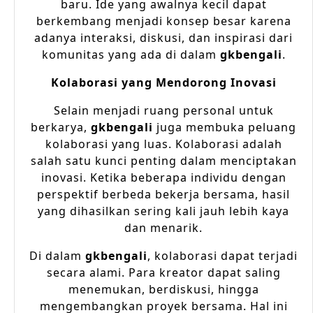
baru. Ide yang awalnya kecil dapat
berkembang menjadi konsep besar karena
adanya interaksi, diskusi, dan inspirasi dari
komunitas yang ada di dalam
gkbengali
.
Kolaborasi yang Mendorong Inovasi
Selain menjadi ruang personal untuk
berkarya,
gkbengali
juga membuka peluang
kolaborasi yang luas. Kolaborasi adalah
salah satu kunci penting dalam menciptakan
inovasi. Ketika beberapa individu dengan
perspektif berbeda bekerja bersama, hasil
yang dihasilkan sering kali jauh lebih kaya
dan menarik.
Di dalam
gkbengali
, kolaborasi dapat terjadi
secara alami. Para kreator dapat saling
menemukan, berdiskusi, hingga
mengembangkan proyek bersama. Hal ini