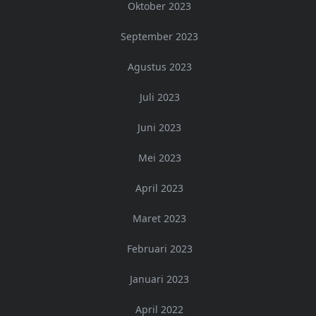
Oktober 2023
September 2023
Agustus 2023
Juli 2023
Juni 2023
Mei 2023
April 2023
Maret 2023
Februari 2023
Januari 2023
April 2022