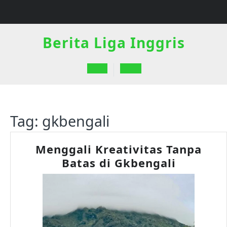
Skip
to
content
Berita Liga Inggris
Open
Button
Tag:
gkbengali
Menggali Kreativitas Tanpa
Menggal
Batas di Gkbengali
Kreativi
Tanpa
Batas
di