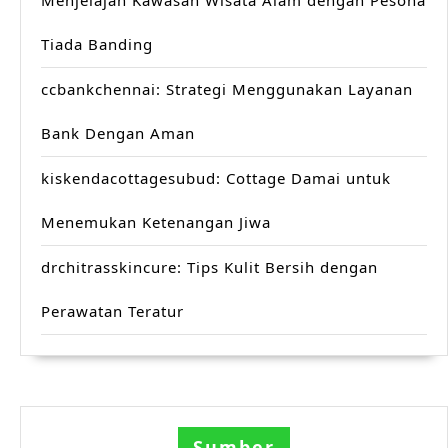
Menjelajah Kawasan Wisata Alam dengan Pesona
Tiada Banding
ccbankchennai: Strategi Menggunakan Layanan
Bank Dengan Aman
kiskendacottagesubud: Cottage Damai untuk
Menemukan Ketenangan Jiwa
drchitrasskincure: Tips Kulit Bersih dengan
Perawatan Teratur
Sumber