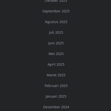
Oktober 2025
September 2025
Agustus 2025
Juli 2025
Juni 2025
Mei 2025
April 2025
Maret 2025
Februari 2025
Januari 2025
Desember 2024