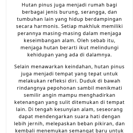
Hutan pinus juga menjadi rumah bagi
berbagai jenis burung, serangga, dan
tumbuhan lain yang hidup berdampingan
secara harmonis. Setiap makhluk memiliki
perannya masing-masing dalam menjaga
keseimbangan alam. Oleh sebab itu,
menjaga hutan berarti ikut melindungi
kehidupan yang ada di dalamnya.
Selain menawarkan keindahan, hutan pinus
juga menjadi tempat yang tepat untuk
melakukan refleksi diri. Duduk di bawah
rindangnya pepohonan sambil menikmati
semilir angin mampu menghadirkan
ketenangan yang sulit ditemukan di tempat
lain. Di tengah kesunyian alam, seseorang
dapat mendengarkan suara hati dengan
lebih jernih, melepaskan beban pikiran, dan
kembali menemukan semangat baru untuk