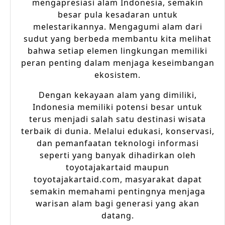
mengapresiasi alam Indonesia, semakin
besar pula kesadaran untuk
melestarikannya. Mengagumi alam dari
sudut yang berbeda membantu kita melihat
bahwa setiap elemen lingkungan memiliki
peran penting dalam menjaga keseimbangan
ekosistem.
Dengan kekayaan alam yang dimiliki,
Indonesia memiliki potensi besar untuk
terus menjadi salah satu destinasi wisata
terbaik di dunia. Melalui edukasi, konservasi,
dan pemanfaatan teknologi informasi
seperti yang banyak dihadirkan oleh
toyotajakartaid maupun
toyotajakartaid.com, masyarakat dapat
semakin memahami pentingnya menjaga
warisan alam bagi generasi yang akan
datang.