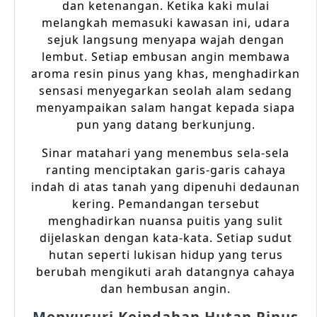
dan ketenangan. Ketika kaki mulai
melangkah memasuki kawasan ini, udara
sejuk langsung menyapa wajah dengan
lembut. Setiap embusan angin membawa
aroma resin pinus yang khas, menghadirkan
sensasi menyegarkan seolah alam sedang
menyampaikan salam hangat kepada siapa
pun yang datang berkunjung.
Sinar matahari yang menembus sela-sela
ranting menciptakan garis-garis cahaya
indah di atas tanah yang dipenuhi dedaunan
kering. Pemandangan tersebut
menghadirkan nuansa puitis yang sulit
dijelaskan dengan kata-kata. Setiap sudut
hutan seperti lukisan hidup yang terus
berubah mengikuti arah datangnya cahaya
dan hembusan angin.
Menyusuri Keindahan Hutan Pinus