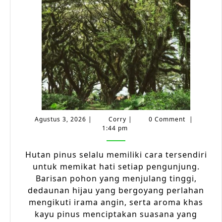
Udara
Sejuk
dan
Pemandangan
Cantik
Agustus
Corry
Agustus 3, 2026
|
Corry
|
0 Comment
|
3,
1:44 pm
2026
Hutan pinus selalu memiliki cara tersendiri
untuk memikat hati setiap pengunjung.
Barisan pohon yang menjulang tinggi,
dedaunan hijau yang bergoyang perlahan
mengikuti irama angin, serta aroma khas
kayu pinus menciptakan suasana yang