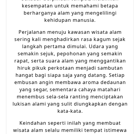
kesempatan untuk memahami betapa
berharganya alam yang mengelilingi
kehidupan manusia.
Perjalanan menuju kawasan wisata alam
sering kali menghadirkan rasa kagum sejak
langkah pertama dimulai. Udara yang
semakin sejuk, pepohonan yang semakin
rapat, serta suara alam yang menggantikan
hiruk pikuk perkotaan menjadi sambutan
hangat bagi siapa saja yang datang. Setiap
embusan angin membawa aroma dedaunan
yang segar, sementara cahaya matahari
menembus sela-sela ranting menciptakan
lukisan alami yang sulit diungkapkan dengan
kata-kata.
Keindahan seperti inilah yang membuat
wisata alam selalu memiliki tempat istimewa