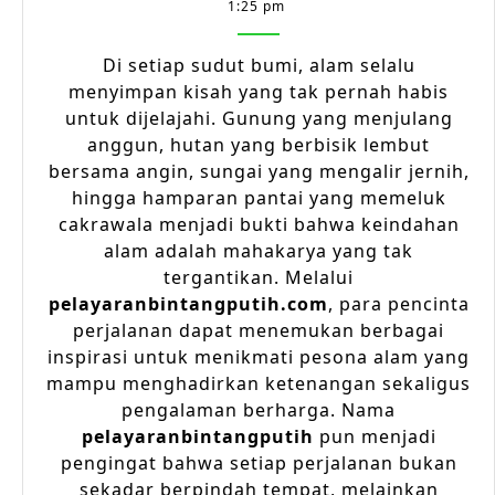
3,
1:25 pm
2026
Di setiap sudut bumi, alam selalu
menyimpan kisah yang tak pernah habis
untuk dijelajahi. Gunung yang menjulang
anggun, hutan yang berbisik lembut
bersama angin, sungai yang mengalir jernih,
hingga hamparan pantai yang memeluk
cakrawala menjadi bukti bahwa keindahan
alam adalah mahakarya yang tak
tergantikan. Melalui
pelayaranbintangputih.com
, para pencinta
perjalanan dapat menemukan berbagai
inspirasi untuk menikmati pesona alam yang
mampu menghadirkan ketenangan sekaligus
pengalaman berharga. Nama
pelayaranbintangputih
pun menjadi
pengingat bahwa setiap perjalanan bukan
sekadar berpindah tempat, melainkan