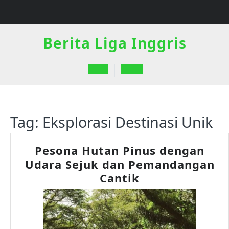
Skip
to
content
Berita Liga Inggris
Open
Button
Tag:
Eksplorasi Destinasi Unik
Pesona Hutan Pinus dengan
Udara Sejuk dan Pemandangan
Pesona
Cantik
Hutan
Pinus
dengan