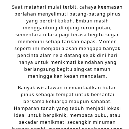
Saat matahari mulai terbit, cahaya keemasan
perlahan menyelimuti batang-batang pinus
yang berdiri kokoh. Embun masih
menggantung di ujung rerumputan,
sementara udara pagi terasa begitu segar
memenuhi setiap tarikan napas. Momen
seperti ini menjadi alasan mengapa banyak
pencinta alam rela datang sejak dini hari
hanya untuk menikmati keindahan yang
berlangsung begitu singkat namun
meninggalkan kesan mendalam.
Banyak wisatawan memanfaatkan hutan
pinus sebagai tempat untuk bersantai
bersama keluarga maupun sahabat.
Hamparan tanah yang teduh menjadi lokasi
ideal untuk berpiknik, membaca buku, atau
sekadar menikmati secangkir minuman