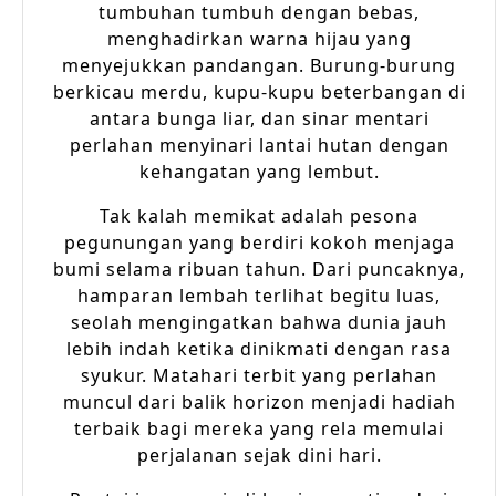
tumbuhan tumbuh dengan bebas,
menghadirkan warna hijau yang
menyejukkan pandangan. Burung-burung
berkicau merdu, kupu-kupu beterbangan di
antara bunga liar, dan sinar mentari
perlahan menyinari lantai hutan dengan
kehangatan yang lembut.
Tak kalah memikat adalah pesona
pegunungan yang berdiri kokoh menjaga
bumi selama ribuan tahun. Dari puncaknya,
hamparan lembah terlihat begitu luas,
seolah mengingatkan bahwa dunia jauh
lebih indah ketika dinikmati dengan rasa
syukur. Matahari terbit yang perlahan
muncul dari balik horizon menjadi hadiah
terbaik bagi mereka yang rela memulai
perjalanan sejak dini hari.