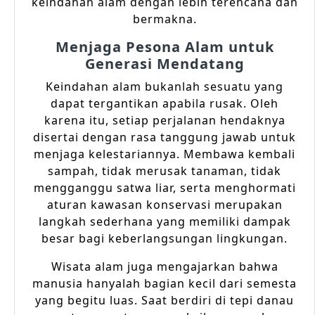
keindahan alam dengan lebih terencana dan
bermakna.
Menjaga Pesona Alam untuk
Generasi Mendatang
Keindahan alam bukanlah sesuatu yang
dapat tergantikan apabila rusak. Oleh
karena itu, setiap perjalanan hendaknya
disertai dengan rasa tanggung jawab untuk
menjaga kelestariannya. Membawa kembali
sampah, tidak merusak tanaman, tidak
mengganggu satwa liar, serta menghormati
aturan kawasan konservasi merupakan
langkah sederhana yang memiliki dampak
besar bagi keberlangsungan lingkungan.
Wisata alam juga mengajarkan bahwa
manusia hanyalah bagian kecil dari semesta
yang begitu luas. Saat berdiri di tepi danau