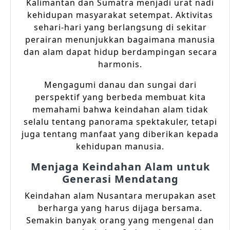
Kalimantan dan Sumatra menjadi urat nadi
kehidupan masyarakat setempat. Aktivitas
sehari-hari yang berlangsung di sekitar
perairan menunjukkan bagaimana manusia
dan alam dapat hidup berdampingan secara
harmonis.
Mengagumi danau dan sungai dari
perspektif yang berbeda membuat kita
memahami bahwa keindahan alam tidak
selalu tentang panorama spektakuler, tetapi
juga tentang manfaat yang diberikan kepada
kehidupan manusia.
Menjaga Keindahan Alam untuk
Generasi Mendatang
Keindahan alam Nusantara merupakan aset
berharga yang harus dijaga bersama.
Semakin banyak orang yang mengenal dan