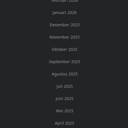
Februari 2026
Januari 2026
Desember 2025
November 2025
Oktober 2025
September 2025
Agustus 2025
Juli 2025
Juni 2025
Mei 2025
April 2025