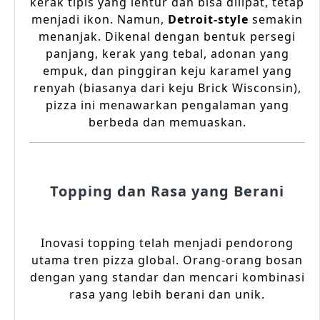
kerak tipis yang lentur dan bisa dilipat, tetap
menjadi ikon. Namun,
Detroit-style
semakin
menanjak. Dikenal dengan bentuk persegi
panjang, kerak yang tebal, adonan yang
empuk, dan pinggiran keju karamel yang
renyah (biasanya dari keju Brick Wisconsin),
pizza ini menawarkan pengalaman yang
berbeda dan memuaskan.
Topping dan Rasa yang Berani
Inovasi topping telah menjadi pendorong
utama tren pizza global. Orang-orang bosan
dengan yang standar dan mencari kombinasi
rasa yang lebih berani dan unik.