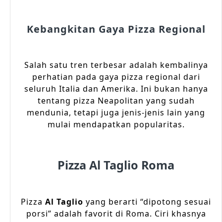
Kebangkitan Gaya Pizza Regional
Salah satu tren terbesar adalah kembalinya
perhatian pada gaya pizza regional dari
seluruh Italia dan Amerika. Ini bukan hanya
tentang pizza Neapolitan yang sudah
mendunia, tetapi juga jenis-jenis lain yang
mulai mendapatkan popularitas.
Pizza Al Taglio Roma
Pizza
Al Taglio
yang berarti “dipotong sesuai
porsi” adalah favorit di Roma. Ciri khasnya