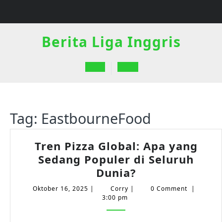
Skip
to
content
Berita Liga Inggris
Open
Button
Tag:
EastbourneFood
Tren Pizza Global: Apa yang
Sedang Populer di Seluruh
Tren
Dunia?
Pizza
Oktober
Corry
Oktober 16, 2025
|
Corry
|
0 Comment
|
Global:
16,
3:00 pm
2025
Apa