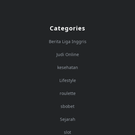
Categories
Berita Liga Inggris
Judi Online
kesehatan
Lifestyle
roulette
sbobet
Sejarah
slot