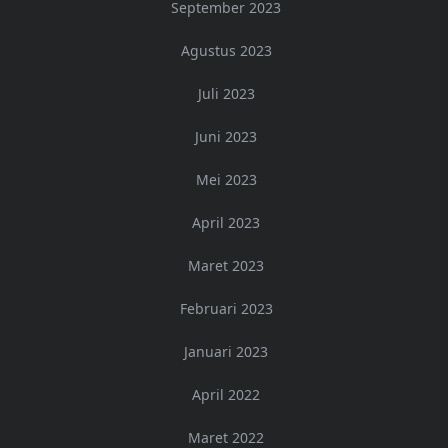
September 2023
Agustus 2023
Juli 2023
Juni 2023
Mei 2023
April 2023
Maret 2023
Februari 2023
Januari 2023
April 2022
Maret 2022