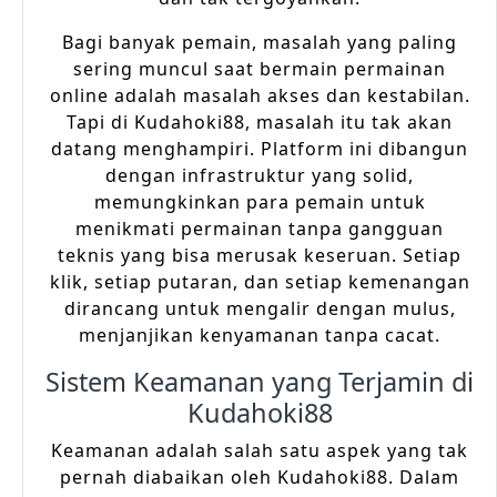
Bagi banyak pemain, masalah yang paling
sering muncul saat bermain permainan
online adalah masalah akses dan kestabilan.
Tapi di Kudahoki88, masalah itu tak akan
datang menghampiri. Platform ini dibangun
dengan infrastruktur yang solid,
memungkinkan para pemain untuk
menikmati permainan tanpa gangguan
teknis yang bisa merusak keseruan. Setiap
klik, setiap putaran, dan setiap kemenangan
dirancang untuk mengalir dengan mulus,
menjanjikan kenyamanan tanpa cacat.
Sistem Keamanan yang Terjamin di
Kudahoki88
Keamanan adalah salah satu aspek yang tak
pernah diabaikan oleh Kudahoki88. Dalam