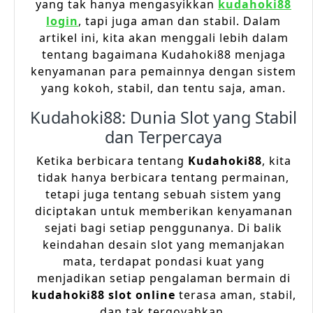
yang tak hanya mengasyikkan
kudahoki88
login
, tapi juga aman dan stabil. Dalam
artikel ini, kita akan menggali lebih dalam
tentang bagaimana Kudahoki88 menjaga
kenyamanan para pemainnya dengan sistem
yang kokoh, stabil, dan tentu saja, aman.
Kudahoki88: Dunia Slot yang Stabil
dan Terpercaya
Ketika berbicara tentang
Kudahoki88
, kita
tidak hanya berbicara tentang permainan,
tetapi juga tentang sebuah sistem yang
diciptakan untuk memberikan kenyamanan
sejati bagi setiap penggunanya. Di balik
keindahan desain slot yang memanjakan
mata, terdapat pondasi kuat yang
menjadikan setiap pengalaman bermain di
kudahoki88 slot online
terasa aman, stabil,
dan tak tergoyahkan.