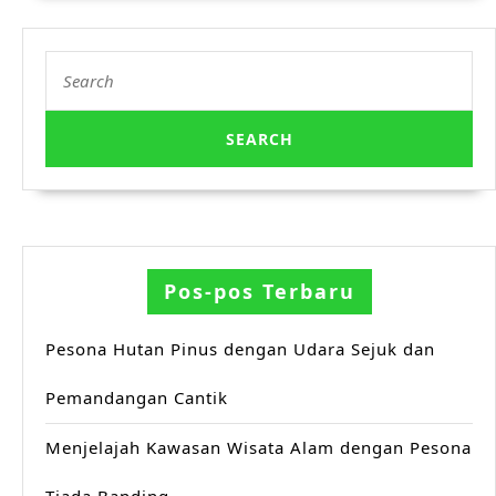
Search
for:
Pos-pos Terbaru
Pesona Hutan Pinus dengan Udara Sejuk dan
Pemandangan Cantik
Menjelajah Kawasan Wisata Alam dengan Pesona