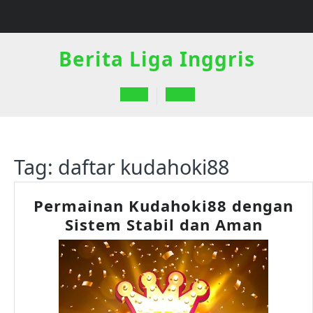
Skip
to
content
Berita Liga Inggris
Open
Button
Tag:
daftar kudahoki88
Permainan Kudahoki88 dengan
Perma
Sistem Stabil dan Aman
Kudah
denga
Siste
Stabil