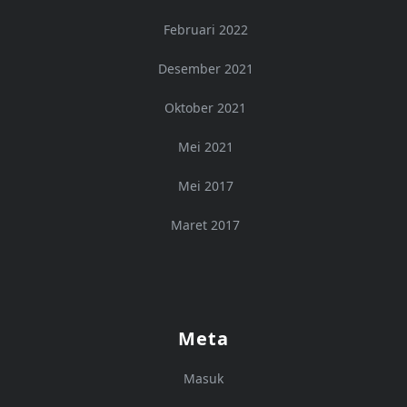
Februari 2022
Desember 2021
Oktober 2021
Mei 2021
Mei 2017
Maret 2017
Meta
Masuk