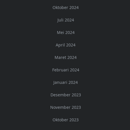
Oktober 2024
Juli 2024
Mei 2024
April 2024
Maret 2024
Februari 2024
Januari 2024
Desember 2023
November 2023
Oktober 2023