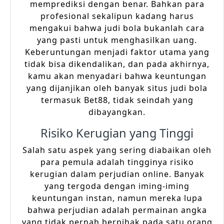
memprediksi dengan benar. Bahkan para
profesional sekalipun kadang harus
mengakui bahwa judi bola bukanlah cara
yang pasti untuk menghasilkan uang.
Keberuntungan menjadi faktor utama yang
tidak bisa dikendalikan, dan pada akhirnya,
kamu akan menyadari bahwa keuntungan
yang dijanjikan oleh banyak situs judi bola
termasuk Bet88, tidak seindah yang
dibayangkan.
Risiko Kerugian yang Tinggi
Salah satu aspek yang sering diabaikan oleh
para pemula adalah tingginya risiko
kerugian dalam perjudian online. Banyak
yang tergoda dengan iming-iming
keuntungan instan, namun mereka lupa
bahwa perjudian adalah permainan angka
yang tidak pernah berpihak pada satu orang