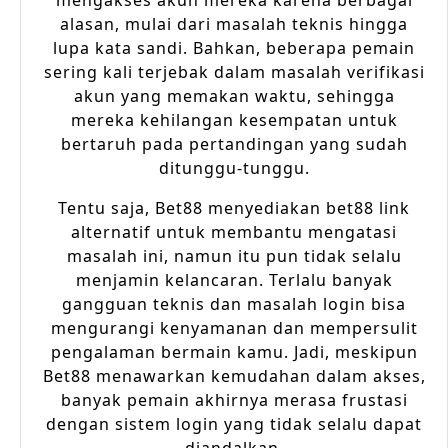
mengakses akun mereka karena berbagai
alasan, mulai dari masalah teknis hingga
lupa kata sandi. Bahkan, beberapa pemain
sering kali terjebak dalam masalah verifikasi
akun yang memakan waktu, sehingga
mereka kehilangan kesempatan untuk
bertaruh pada pertandingan yang sudah
ditunggu-tunggu.
Tentu saja, Bet88 menyediakan bet88 link
alternatif untuk membantu mengatasi
masalah ini, namun itu pun tidak selalu
menjamin kelancaran. Terlalu banyak
gangguan teknis dan masalah login bisa
mengurangi kenyamanan dan mempersulit
pengalaman bermain kamu. Jadi, meskipun
Bet88 menawarkan kemudahan dalam akses,
banyak pemain akhirnya merasa frustasi
dengan sistem login yang tidak selalu dapat