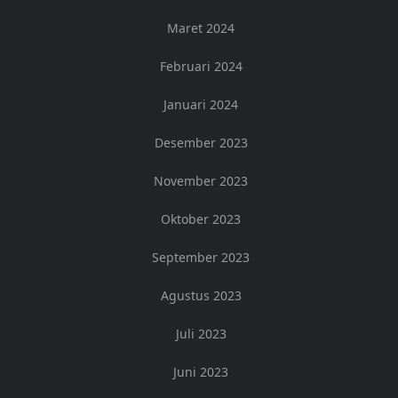
Maret 2024
Februari 2024
Januari 2024
Desember 2023
November 2023
Oktober 2023
September 2023
Agustus 2023
Juli 2023
Juni 2023