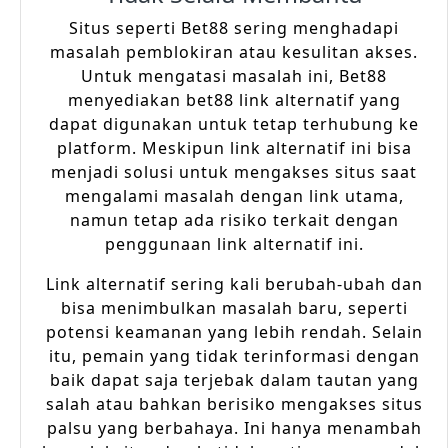
Situs seperti Bet88 sering menghadapi
masalah pemblokiran atau kesulitan akses.
Untuk mengatasi masalah ini, Bet88
menyediakan bet88 link alternatif yang
dapat digunakan untuk tetap terhubung ke
platform. Meskipun link alternatif ini bisa
menjadi solusi untuk mengakses situs saat
mengalami masalah dengan link utama,
namun tetap ada risiko terkait dengan
penggunaan link alternatif ini.
Link alternatif sering kali berubah-ubah dan
bisa menimbulkan masalah baru, seperti
potensi keamanan yang lebih rendah. Selain
itu, pemain yang tidak terinformasi dengan
baik dapat saja terjebak dalam tautan yang
salah atau bahkan berisiko mengakses situs
palsu yang berbahaya. Ini hanya menambah