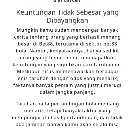
diandalkan.
Keuntungan Tidak Sebesar yang
Dibayangkan
Mungkin kamu sudah mendengar banyak
cerita tentang orang yang berhasil menang
besar di Bet88, terutama di sektor bet88
bola. Namun, kenyataannya, hanya sedikit
orang yang benar-benar mendapatkan
keuntungan yang signifikan dari taruhan ini.
Meskipun situs ini menawarkan berbagai
jenis taruhan dengan odds yang menarik,
faktanya banyak pemain yang justru merugi
dalam jangka panjang.
Taruhan pada pertandingan bola memang
menarik, tetapi banyak faktor yang
mempengaruhi hasil pertandingan, dan tidak
ada jaminan bahwa kamu akan selalu bisa