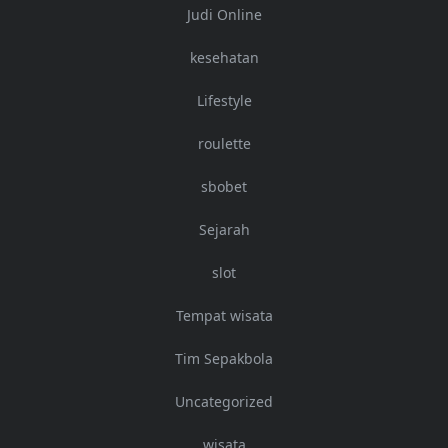
Judi Online
kesehatan
Lifestyle
roulette
sbobet
Sejarah
slot
Tempat wisata
Tim Sepakbola
Uncategorized
wisata