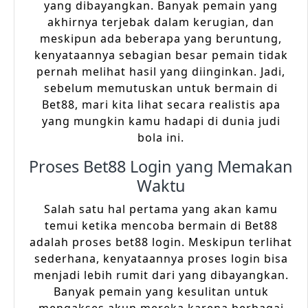
yang dibayangkan. Banyak pemain yang
akhirnya terjebak dalam kerugian, dan
meskipun ada beberapa yang beruntung,
kenyataannya sebagian besar pemain tidak
pernah melihat hasil yang diinginkan. Jadi,
sebelum memutuskan untuk bermain di
Bet88, mari kita lihat secara realistis apa
yang mungkin kamu hadapi di dunia judi
bola ini.
Proses Bet88 Login yang Memakan
Waktu
Salah satu hal pertama yang akan kamu
temui ketika mencoba bermain di Bet88
adalah proses bet88 login. Meskipun terlihat
sederhana, kenyataannya proses login bisa
menjadi lebih rumit dari yang dibayangkan.
Banyak pemain yang kesulitan untuk