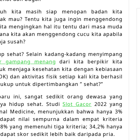
Rekome
buh kita masih siap menopan badan kita
dak mau? Tentu kita juga ingin menggendong
kita mengingkan hal itu tentu dari masa muda
mana kita akan menggendong cucu kita apabila
aja susah?
up sehat? Selain kadang-kadang menyimpang
or gampang menang
dari kita berpikir kita
tuk menjaga kesehatan kita dengan kebiasaan
) dan aktivitas fisik setiap kali kita berhasil
cukup untuk dipertimbangkan ” sehat?”
baru ini, sangat sedikit orang dewasa yang
aya hidup sehat. Studi
Slot Gacor
2022 yang
ternal Medicine, menunjukkan bahwa hanya 3%
apat nilai sempurna dalam empat kriteria
,8% yang memenuhi tiga kriteria; 34,2% hanya
apat skor sedikit lebih baik daripada pria.