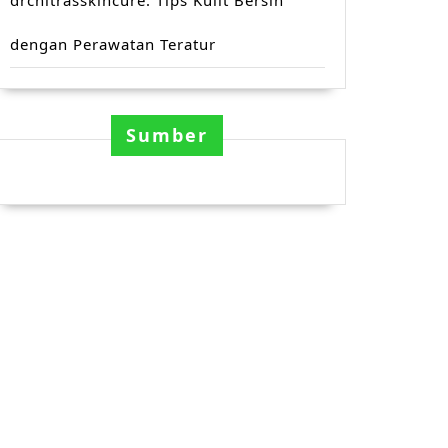
drchitrasskincure: Tips Kulit Bersih
dengan Perawatan Teratur
Sumber