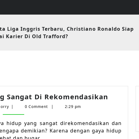
ta Liga Inggris Terbaru, Christiano Ronaldo Siap
i Karier Di Old Trafford?
Gaya
ng Sangat Di Rekomendasikan
Hidup
Corry
Corry
|
0 Comment
|
2:29 pm
Sehat
Yang
ya hidup yang sangat direkomendasikan dan
Sangat
mengapa demikian? Karena dengan gaya hidup
Di
ehat dan bugar.