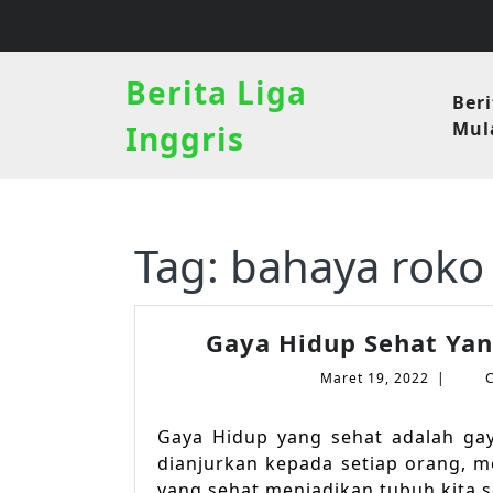
Skip
to
content
Berita Liga
Beri
Mula
Inggris
Tag:
bahaya roko
Gaya Hidup Sehat Ya
Maret
Maret 19, 2022
|
19,
2022
Gaya Hidup yang sehat adalah ga
dianjurkan kepada setiap orang, 
yang sehat menjadikan tubuh kita s