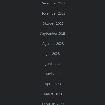
Desember 2023
November 2023
Oktober 2023
September 2023
Agustus 2023
Juli 2023
Juni 2023
Mei 2023
April 2023
Maret 2023
Februari 2023