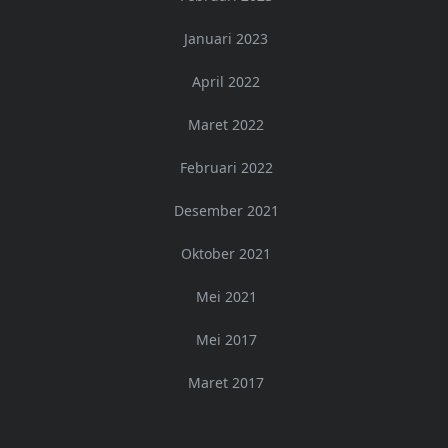
Januari 2023
April 2022
Maret 2022
Februari 2022
Desember 2021
Oktober 2021
Mei 2021
Mei 2017
Maret 2017