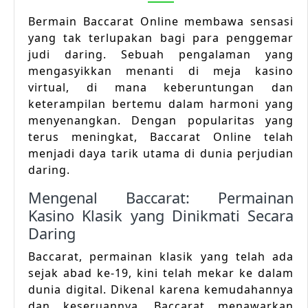
Online:
Memasuk
Bermain Baccarat Online membawa sensasi
Dunia
yang tak terlupakan bagi para penggemar
Meja
judi daring. Sebuah pengalaman yang
mengasyikkan menanti di meja kasino
Kasino
virtual, di mana keberuntungan dan
Virtual
keterampilan bertemu dalam harmoni yang
yang
menyenangkan. Dengan popularitas yang
Menggair
terus meningkat, Baccarat Online telah
menjadi daya tarik utama di dunia perjudian
daring.
Mengenal Baccarat: Permainan
Kasino Klasik yang Dinikmati Secara
Daring
Baccarat, permainan klasik yang telah ada
sejak abad ke-19, kini telah mekar ke dalam
dunia digital. Dikenal karena kemudahannya
dan keseruannya, Baccarat menawarkan