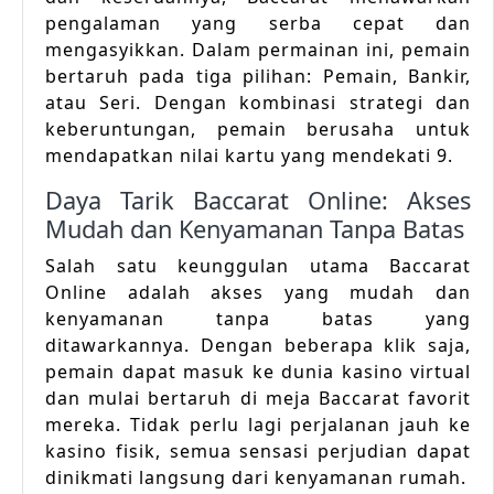
pengalaman yang serba cepat dan
mengasyikkan. Dalam permainan ini, pemain
bertaruh pada tiga pilihan: Pemain, Bankir,
atau Seri. Dengan kombinasi strategi dan
keberuntungan, pemain berusaha untuk
mendapatkan nilai kartu yang mendekati 9.
Daya Tarik Baccarat Online: Akses
Mudah dan Kenyamanan Tanpa Batas
Salah satu keunggulan utama Baccarat
Online adalah akses yang mudah dan
kenyamanan tanpa batas yang
ditawarkannya. Dengan beberapa klik saja,
pemain dapat masuk ke dunia kasino virtual
dan mulai bertaruh di meja Baccarat favorit
mereka. Tidak perlu lagi perjalanan jauh ke
kasino fisik, semua sensasi perjudian dapat
dinikmati langsung dari kenyamanan rumah.