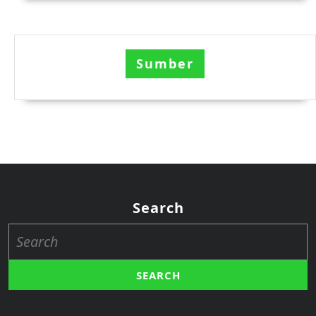
Sumber
Search
Search
for: