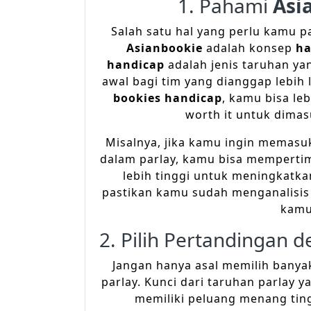
1. Pahami
Asi
Salah satu hal yang perlu kamu 
Asianbookie
adalah konsep
ha
handicap
adalah jenis taruhan y
awal bagi tim yang dianggap lebi
bookies handicap
, kamu bisa l
worth it untuk dimas
Misalnya, jika kamu ingin memasukk
dalam parlay, kamu bisa mempert
lebih tinggi untuk meningkatka
pastikan kamu sudah menganalisis
kamu 
2. Pilih Pertandingan
Jangan hanya asal memilih bany
parlay. Kunci dari taruhan parlay 
memiliki peluang menang tin