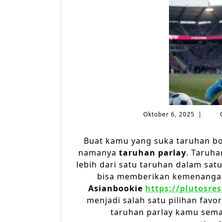
Oktober
Oktober 6, 2025
|
6,
2025
Buat kamu yang suka taruhan bol
namanya
taruhan parlay
. Taruh
lebih dari satu taruhan dalam sat
bisa memberikan kemenangan 
Asianbookie
https://plutosre
menjadi salah satu pilihan favo
taruhan parlay kamu sem