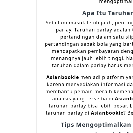
mengoptimal
Apa Itu Taruhan
Sebelum masuk lebih jauh, penti
parlay. Taruhan parlay adal
pertandingan dalam satu sli
pertandingan sepak bola yang be
mendapatkan pembayaran denga
menangnya jauh lebih tinggi. Na
taruhan dalam parlay harus m
Asianbookie
menjadi platform ya
karena menyediakan informasi d
membantu pemain meraih kemenan
analisis yang tersedia di
Asianb
taruhan parlay bisa lebih besar.
taruhan parlay di
Asianbookie
? B
Tips Mengoptimalkan 