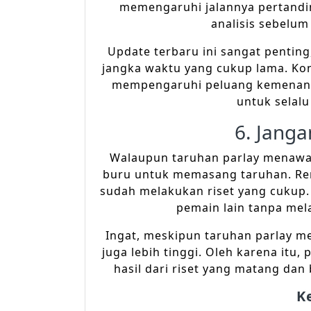
memengaruhi jalannya pertandi
analisis sebelu
Update terbaru ini sangat penting
jangka waktu yang cukup lama. Ko
mempengaruhi peluang kemenanga
untuk selalu
6. Jang
Walaupun taruhan parlay menawar
buru untuk memasang taruhan. Re
sudah melakukan riset yang cukup. 
pemain lain tanpa mela
Ingat, meskipun taruhan parlay me
juga lebih tinggi. Oleh karena itu,
hasil dari riset yang matang da
K