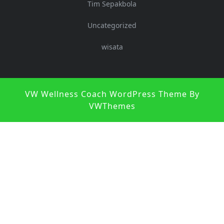
Tim Sepakbola
Uncategorized
wisata
S
VW Wellness Coach WordPress Theme
By
U
VWThemes