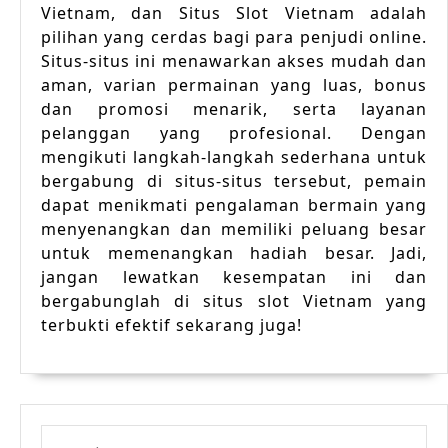
Vietnam, dan Situs Slot Vietnam adalah
pilihan yang cerdas bagi para penjudi online.
Situs-situs ini menawarkan akses mudah dan
aman, varian permainan yang luas, bonus
dan promosi menarik, serta layanan
pelanggan yang profesional. Dengan
mengikuti langkah-langkah sederhana untuk
bergabung di situs-situs tersebut, pemain
dapat menikmati pengalaman bermain yang
menyenangkan dan memiliki peluang besar
untuk memenangkan hadiah besar. Jadi,
jangan lewatkan kesempatan ini dan
bergabunglah di situs slot Vietnam yang
terbukti efektif sekarang juga!
Search