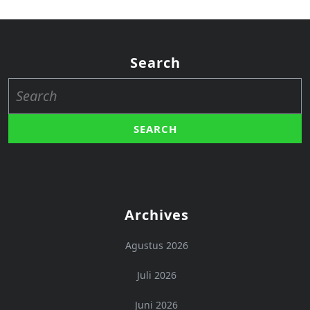
Search
Search
for:
Archives
Agustus 2026
Juli 2026
Juni 2026