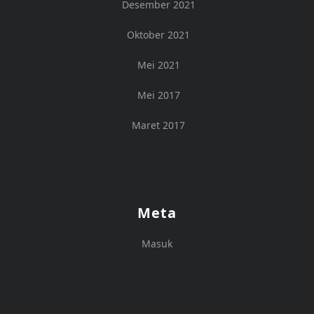
Desember 2021
Oktober 2021
Mei 2021
Mei 2017
Maret 2017
Meta
Masuk