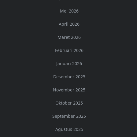
Mei 2026
April 2026
Maret 2026
Februari 2026
Januari 2026
Desember 2025
November 2025
Oktober 2025
September 2025
Agustus 2025