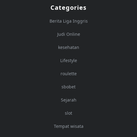
Categories
Berita Liga Inggris
Judi Online
kesehatan
Lifestyle
roulette
sbobet
Sejarah
slot
Tempat wisata