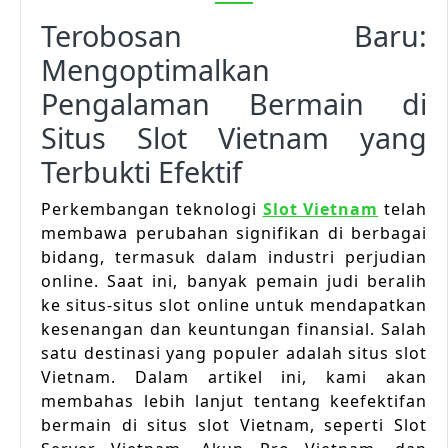
Penga
Bermai
Terobosan Baru:
di
Mengoptimalkan
Situs
Pengalaman Bermain di
Slot
Situs Slot Vietnam yang
Vietna
yang
Terbukti Efektif
Terbuk
Efektif
Perkembangan teknologi
Slot Vietnam
telah
membawa perubahan signifikan di berbagai
bidang, termasuk dalam industri perjudian
online. Saat ini, banyak pemain judi beralih
ke situs-situs slot online untuk mendapatkan
kesenangan dan keuntungan finansial. Salah
satu destinasi yang populer adalah situs slot
Vietnam. Dalam artikel ini, kami akan
membahas lebih lanjut tentang keefektifan
bermain di situs slot Vietnam, seperti Slot