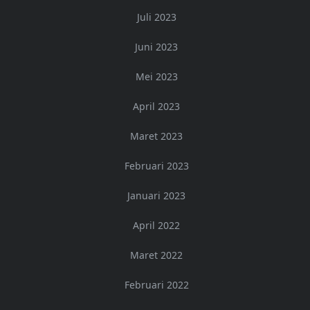
Juli 2023
Juni 2023
Mei 2023
April 2023
Maret 2023
Februari 2023
Januari 2023
April 2022
Maret 2022
Februari 2022