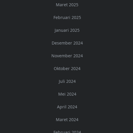
Maret 2025
Februari 2025
Januari 2025
Desember 2024
November 2024
Oktober 2024
Juli 2024
Mei 2024
April 2024
Maret 2024
Februari 2024