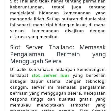
yang
Slot Thailand tidak hanya tentang permainan
Menggoyang
keberuntungan, tetapi juga tentang
Lidah
menjelajahi hidangan kemenangan yang
menggoda lidah. Setiap putaran di dunia slot
ini seperti mencicipi hidangan lezat, di mana
sensasi kemenangan disajikan dengan
citarasa yang memikat.
Slot Server Thailand: Memasak
Pengalaman Bermain yang
Menggugah Selera
Di balik kenikmatan hidangan kemenangan,
terdapat
slot server luar
yang berperan
sebagai dapur utama. Dengan teknologi
canggih, server ini memasak pengalaman
bermain yang menggugah selera. Kecepatan
respons tinggi dan kualitas grafis yang
memukau menciptakan atmosfer yang