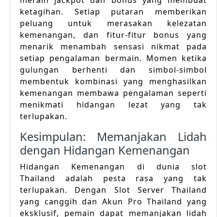
meraih jackpot dan bonus yang membuat
ketagihan. Setiap putaran memberikan
peluang untuk merasakan kelezatan
kemenangan, dan fitur-fitur bonus yang
menarik menambah sensasi nikmat pada
setiap pengalaman bermain. Momen ketika
gulungan berhenti dan simbol-simbol
membentuk kombinasi yang menghasilkan
kemenangan membawa pengalaman seperti
menikmati hidangan lezat yang tak
terlupakan.
Kesimpulan: Memanjakan Lidah
dengan Hidangan Kemenangan
Hidangan Kemenangan di dunia slot
Thailand adalah pesta rasa yang tak
terlupakan. Dengan Slot Server Thailand
yang canggih dan Akun Pro Thailand yang
eksklusif, pemain dapat memanjakan lidah