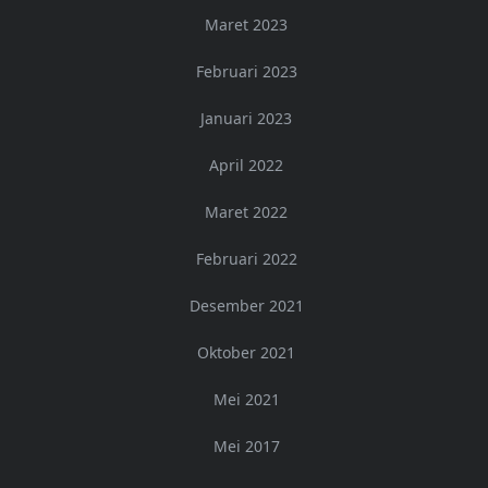
Maret 2023
Februari 2023
Januari 2023
April 2022
Maret 2022
Februari 2022
Desember 2021
Oktober 2021
Mei 2021
Mei 2017