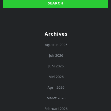
Archives
Agustus 2026
Juli 2026
Juni 2026
Mei 2026
April 2026
Maret 2026
Februari 2026