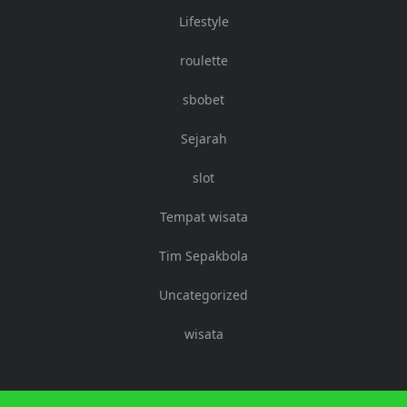
Lifestyle
roulette
sbobet
Sejarah
slot
Tempat wisata
Tim Sepakbola
Uncategorized
wisata