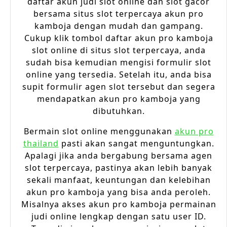
daftar akun judi slot online dan slot gacor
bersama situs slot terpercaya akun pro
kamboja dengan mudah dan gampang.
Cukup klik tombol daftar akun pro kamboja
slot online di situs slot terpercaya, anda
sudah bisa kemudian mengisi formulir slot
online yang tersedia. Setelah itu, anda bisa
supit formulir agen slot tersebut dan segera
mendapatkan akun pro kamboja yang
dibutuhkan.
Bermain slot online menggunakan
akun pro
thailand
pasti akan sangat menguntungkan.
Apalagi jika anda bergabung bersama agen
slot terpercaya, pastinya akan lebih banyak
sekali manfaat, keuntungan dan kelebihan
akun pro kamboja yang bisa anda peroleh.
Misalnya akses akun pro kamboja permainan
judi online lengkap dengan satu user ID.