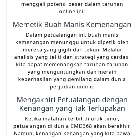
menggali potensi besar dalam taruhan
online ini.
Memetik Buah Manis Kemenangan
Dalam petualangan ini, buah manis
kemenangan menunggu untuk dipetik oleh
mereka yang gigih dan tekun. Melalui
analisis yang teliti dan strategi yang cerdas,
kita dapat memenangkan taruhan-taruhan
yang menguntungkan dan meraih
keberhasilan yang gemilang dalam dunia
perjudian online.
Mengakhiri Petualangan dengan
Kenangan yang Tak Terlupakan
Ketika matahari terbit di ufuk timur,
petualangan di dunia CMD368 akan berakhir.
Namun, kenangan-kenangan yang kita bawa