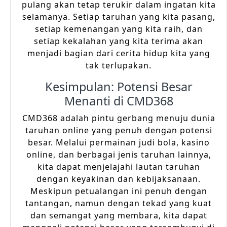
pulang akan tetap terukir dalam ingatan kita
selamanya. Setiap taruhan yang kita pasang,
setiap kemenangan yang kita raih, dan
setiap kekalahan yang kita terima akan
menjadi bagian dari cerita hidup kita yang
tak terlupakan.
Kesimpulan: Potensi Besar
Menanti di CMD368
CMD368 adalah pintu gerbang menuju dunia
taruhan online yang penuh dengan potensi
besar. Melalui permainan judi bola, kasino
online, dan berbagai jenis taruhan lainnya,
kita dapat menjelajahi lautan taruhan
dengan keyakinan dan kebijaksanaan.
Meskipun petualangan ini penuh dengan
tantangan, namun dengan tekad yang kuat
dan semangat yang membara, kita dapat