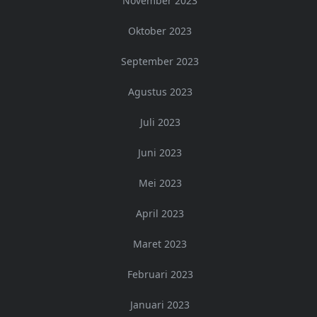
November 2023
Oktober 2023
September 2023
Agustus 2023
Juli 2023
Juni 2023
Mei 2023
April 2023
Maret 2023
Februari 2023
Januari 2023