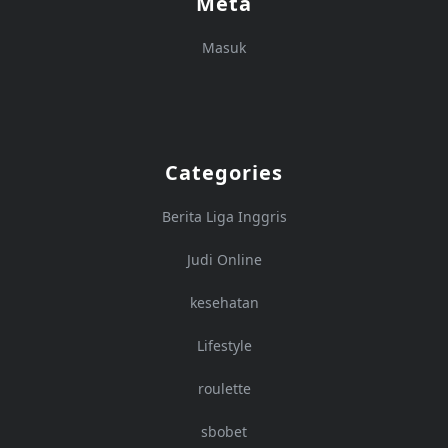
Meta
Masuk
Categories
Berita Liga Inggris
Judi Online
kesehatan
Lifestyle
roulette
sbobet