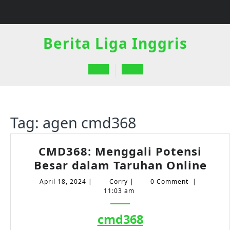
Skip
to
content
Berita Liga Inggris
Open
Button
Tag:
agen cmd368
CMD368: Menggali Potensi
CMD
Besar dalam Taruhan Online
Men
April
Corry
April 18, 2024
|
Corry
|
0 Comment
|
Pot
18,
11:03 am
2024
Bes
dal
cmd368