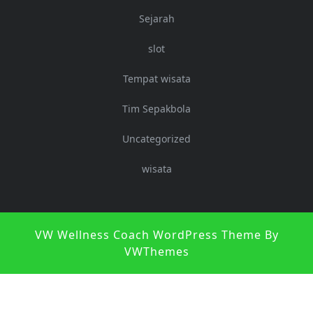
Sejarah
slot
Tempat wisata
Tim Sepakbola
Uncategorized
wisata
S
VW Wellness Coach WordPress Theme
By
U
VWThemes