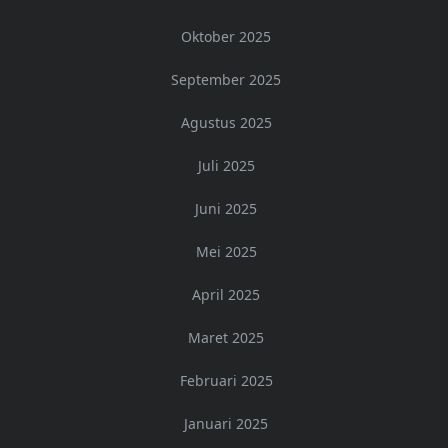
Oktober 2025
September 2025
Agustus 2025
Juli 2025
Juni 2025
Mei 2025
April 2025
Maret 2025
Februari 2025
Januari 2025