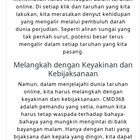
online. Di setiap klik dan taruhan yang kita
lakukan, kita merasakan denyut kehidupan
yang mengalir melalui pembuluh darah
dunia perjudian. Seperti aliran sungai yang
tak pernah surut, potensi besar terus
mengalir dalam setiap taruhan yang kita
pasang.
Melangkah dengan Keyakinan dan
Kebijaksanaan
Namun, dalam menjelajahi dunia taruhan
online, kita harus melangkah dengan
keyakinan dan kebijaksanaan. CMD368
adalah pemandu yang setia, namun kita
harus tetap waspada terhadap bahaya-
bahaya yang mungkin mengintai di balik
bayangan malam. Hanya dengan hati yang
bijaksana dan kepala yang dingin, kita dapat