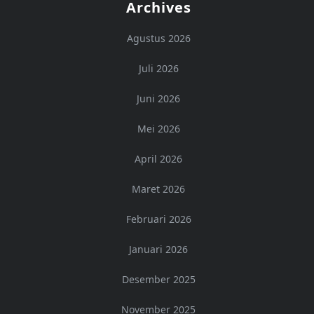
Archives
Agustus 2026
Juli 2026
Juni 2026
Mei 2026
April 2026
Maret 2026
Februari 2026
Januari 2026
Desember 2025
November 2025