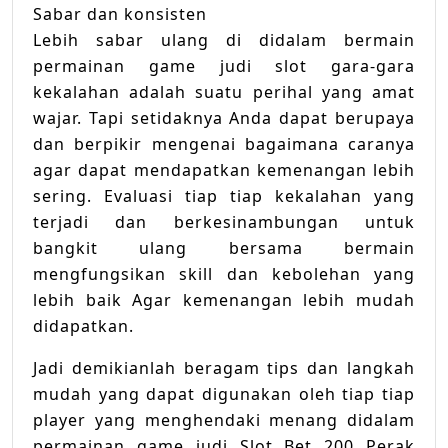
Sabar dan konsisten
Lebih sabar ulang di didalam bermain
permainan game judi slot gara-gara
kekalahan adalah suatu perihal yang amat
wajar. Tapi setidaknya Anda dapat berupaya
dan berpikir mengenai bagaimana caranya
agar dapat mendapatkan kemenangan lebih
sering. Evaluasi tiap tiap kekalahan yang
terjadi dan berkesinambungan untuk
bangkit ulang bersama bermain
mengfungsikan skill dan kebolehan yang
lebih baik Agar kemenangan lebih mudah
didapatkan.
Jadi demikianlah beragam tips dan langkah
mudah yang dapat digunakan oleh tiap tiap
player yang menghendaki menang didalam
permainan game judi Slot Bet 200 Perak