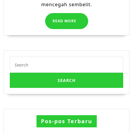
mencegah sembelit.
READ
READ MORE
MORE
Search
for:
Pos-pos Terbaru