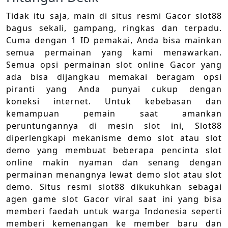
Tidak itu saja, main di situs resmi Gacor slot88
bagus sekali, gampang, ringkas dan terpadu.
Cuma dengan 1 ID pemakai, Anda bisa mainkan
semua permainan yang kami menawarkan.
Semua opsi permainan slot online Gacor yang
ada bisa dijangkau memakai beragam opsi
piranti yang Anda punyai cukup dengan
koneksi internet. Untuk kebebasan dan
kemampuan pemain saat amankan
peruntungannya di mesin slot ini, Slot88
diperlengkapi mekanisme demo slot atau slot
demo yang membuat beberapa pencinta slot
online makin nyaman dan senang dengan
permainan menangnya lewat demo slot atau slot
demo. Situs resmi slot88 dikukuhkan sebagai
agen game slot Gacor viral saat ini yang bisa
memberi faedah untuk warga Indonesia seperti
memberi kemenangan ke member baru dan