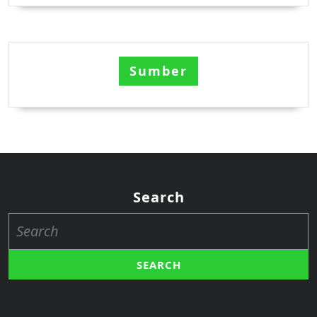
Sumber
Search
Search
for: