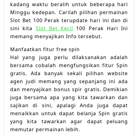
kadang waktu beralih untuk beberapa hari
Minggu kedepan. Carilah pilihan permainan
Slot Bet 100 Perak terupdate hari ini dan di
sini kita
Slot Bet Kecil
100 Perak Hari Ini
memang menyajikan Info tersebut.
Manfaatkan fitur free spin
Hal yang juga perlu dilaksanakan adalah
bersama cobalah mengfungsikan fitur Spin
gratis. Ada banyak sekali pilihan website
agen judi memang yang sepanjang ini ada
dan menyajikan bonus spir gratis. Demikian
juga bersama apa yang kita tawarkan dan
sajikan di sini, apalagi Anda juga dapat
menaikkan untuk dapat belanja Spin gratis
yang kita tawarkan agar dapat peluang
memutar permainan lebih.