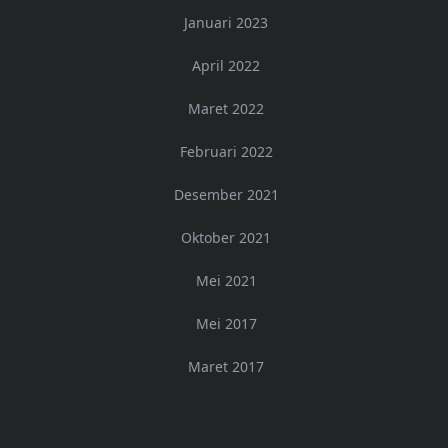
Januari 2023
April 2022
Maret 2022
Februari 2022
Desember 2021
Oktober 2021
Mei 2021
Mei 2017
Maret 2017