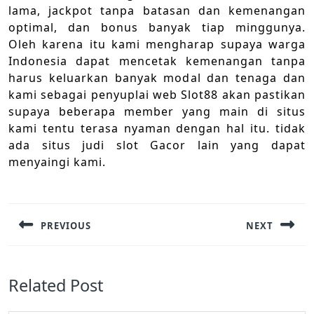
lama, jackpot tanpa batasan dan kemenangan
optimal, dan bonus banyak tiap minggunya.
Oleh karena itu kami mengharap supaya warga
Indonesia dapat mencetak kemenangan tanpa
harus keluarkan banyak modal dan tenaga dan
kami sebagai penyuplai web Slot88 akan pastikan
supaya beberapa member yang main di situs
kami tentu terasa nyaman dengan hal itu. tidak
ada situs judi slot Gacor lain yang dapat
menyaingi kami.
Navigasi
pos
PREVIOUS
NEXT
Previous
Next
post:
post:
Related Post