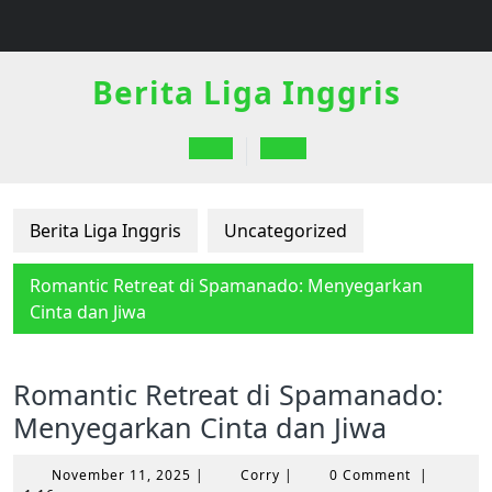
Skip
to
content
Berita Liga Inggris
Open
Button
Berita Liga Inggris
Uncategorized
Romantic Retreat di Spamanado: Menyegarkan
Cinta dan Jiwa
Romantic Retreat di Spamanado:
Menyegarkan Cinta dan Jiwa
November
Corry
November 11, 2025
|
Corry
|
0 Comment
|