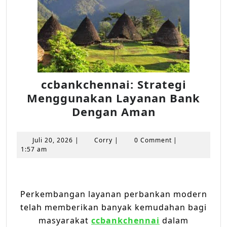
ccbankchennai: Strategi
Menggunakan Layanan Bank
ccbankchen
Dengan Aman
Strategi
Menggunak
Juli
Corry
Juli 20, 2026
|
Corry
|
0 Comment
|
Layanan
20,
1:57 am
2026
Bank
Dengan
Aman
Perkembangan layanan perbankan modern
telah memberikan banyak kemudahan bagi
masyarakat
ccbankchennai
dalam