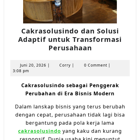
Cakrasolusindo dan Solusi
Adaptif untuk Transformasi
Cakrasolusi
Perusahaan
dan
Solusi
Juni
Corry
Juni 20, 2026
|
Corry
|
0 Comment
|
Adaptif
20,
3:08 pm
2026
untuk
Cakrasolusindo sebagai Penggerak
Transformas
Perubahan di Era Bisnis Modern
Perusahaan
Dalam lanskap bisnis yang terus berubah
dengan cepat, perusahaan tidak lagi bisa
bergantung pada pola kerja lama
cakrasolusindo
yang kaku dan kurang
responsif. Dunia usaha kini menuntut