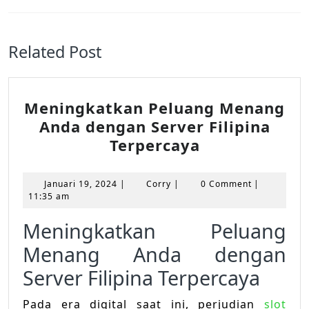
Previous
Next
post:
post:
Related Post
Meningkatkan Peluang Menang
Anda dengan Server Filipina
Meningkatka
Terpercaya
Peluang
Menang
Januari
Corry
Januari 19, 2024
|
Corry
|
0 Comment
|
Anda
19,
11:35 am
2024
dengan
Meningkatkan Peluang
Server
Menang Anda dengan
Filipina
Terpercaya
Server Filipina Terpercaya
Pada era digital saat ini, perjudian
slot