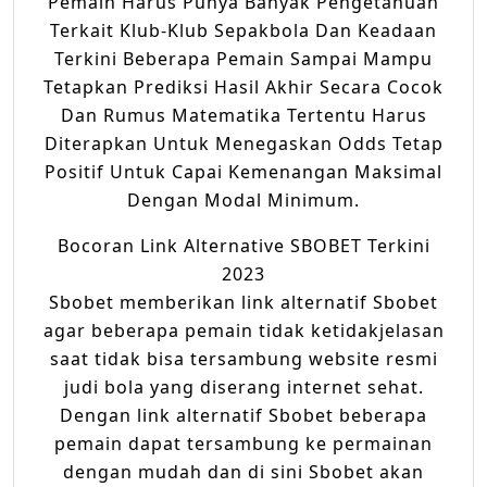
Pemain Harus Punya Banyak Pengetahuan
Terkait Klub-Klub Sepakbola Dan Keadaan
Terkini Beberapa Pemain Sampai Mampu
Tetapkan Prediksi Hasil Akhir Secara Cocok
Dan Rumus Matematika Tertentu Harus
Diterapkan Untuk Menegaskan Odds Tetap
Positif Untuk Capai Kemenangan Maksimal
Dengan Modal Minimum.
Bocoran Link Alternative SBOBET Terkini
2023
Sbobet memberikan link alternatif Sbobet
agar beberapa pemain tidak ketidakjelasan
saat tidak bisa tersambung website resmi
judi bola yang diserang internet sehat.
Dengan link alternatif Sbobet beberapa
pemain dapat tersambung ke permainan
dengan mudah dan di sini Sbobet akan