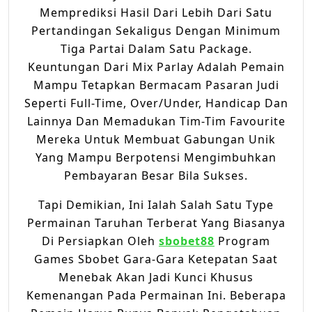
Memprediksi Hasil Dari Lebih Dari Satu
Pertandingan Sekaligus Dengan Minimum
Tiga Partai Dalam Satu Package.
Keuntungan Dari Mix Parlay Adalah Pemain
Mampu Tetapkan Bermacam Pasaran Judi
Seperti Full-Time, Over/Under, Handicap Dan
Lainnya Dan Memadukan Tim-Tim Favourite
Mereka Untuk Membuat Gabungan Unik
Yang Mampu Berpotensi Mengimbuhkan
Pembayaran Besar Bila Sukses.
Tapi Demikian, Ini Ialah Salah Satu Type
Permainan Taruhan Terberat Yang Biasanya
Di Persiapkan Oleh
sbobet88
Program
Games Sbobet Gara-Gara Ketepatan Saat
Menebak Akan Jadi Kunci Khusus
Kemenangan Pada Permainan Ini. Beberapa