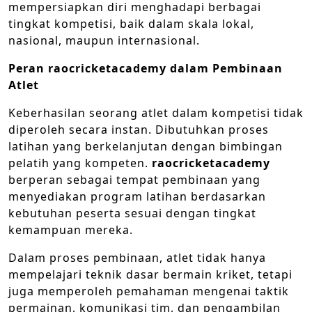
mempersiapkan diri menghadapi berbagai
tingkat kompetisi, baik dalam skala lokal,
nasional, maupun internasional.
Peran raocricketacademy dalam Pembinaan
Atlet
Keberhasilan seorang atlet dalam kompetisi tidak
diperoleh secara instan. Dibutuhkan proses
latihan yang berkelanjutan dengan bimbingan
pelatih yang kompeten.
raocricketacademy
berperan sebagai tempat pembinaan yang
menyediakan program latihan berdasarkan
kebutuhan peserta sesuai dengan tingkat
kemampuan mereka.
Dalam proses pembinaan, atlet tidak hanya
mempelajari teknik dasar bermain kriket, tetapi
juga memperoleh pemahaman mengenai taktik
permainan, komunikasi tim, dan pengambilan