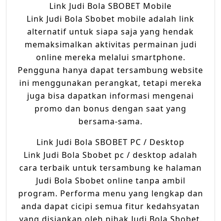
Link Judi Bola SBOBET Mobile
Link Judi Bola Sbobet mobile adalah link
alternatif untuk siapa saja yang hendak
memaksimalkan aktivitas permainan judi
online mereka melalui smartphone.
Pengguna hanya dapat tersambung website
ini menggunakan perangkat, tetapi mereka
juga bisa dapatkan informasi mengenai
promo dan bonus dengan saat yang
bersama-sama.
Link Judi Bola SBOBET PC / Desktop
Link Judi Bola Sbobet pc / desktop adalah
cara terbaik untuk tersambung ke halaman
Judi Bola Sbobet online tanpa ambil
program. Performa menu yang lengkap dan
anda dapat cicipi semua fitur kedahsyatan
yang disiapkan oleh pihak Judi Bola Sbobet.