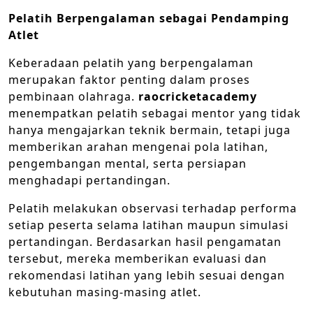
Pelatih Berpengalaman sebagai Pendamping
Atlet
Keberadaan pelatih yang berpengalaman
merupakan faktor penting dalam proses
pembinaan olahraga.
raocricketacademy
menempatkan pelatih sebagai mentor yang tidak
hanya mengajarkan teknik bermain, tetapi juga
memberikan arahan mengenai pola latihan,
pengembangan mental, serta persiapan
menghadapi pertandingan.
Pelatih melakukan observasi terhadap performa
setiap peserta selama latihan maupun simulasi
pertandingan. Berdasarkan hasil pengamatan
tersebut, mereka memberikan evaluasi dan
rekomendasi latihan yang lebih sesuai dengan
kebutuhan masing-masing atlet.