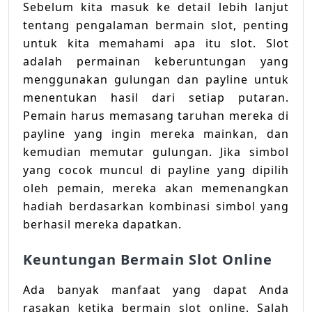
Sebelum kita masuk ke detail lebih lanjut
tentang pengalaman bermain slot, penting
untuk kita memahami apa itu slot. Slot
adalah permainan keberuntungan yang
menggunakan gulungan dan payline untuk
menentukan hasil dari setiap putaran.
Pemain harus memasang taruhan mereka di
payline yang ingin mereka mainkan, dan
kemudian memutar gulungan. Jika simbol
yang cocok muncul di payline yang dipilih
oleh pemain, mereka akan memenangkan
hadiah berdasarkan kombinasi simbol yang
berhasil mereka dapatkan.
Keuntungan Bermain Slot Online
Ada banyak manfaat yang dapat Anda
rasakan ketika bermain slot online. Salah