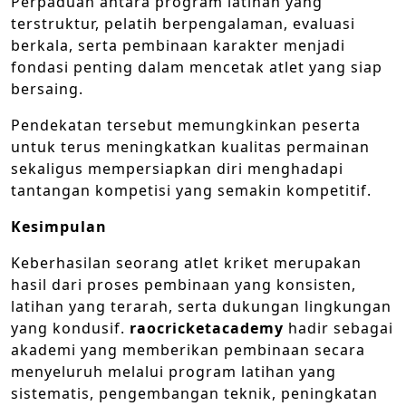
Perpaduan antara program latihan yang
terstruktur, pelatih berpengalaman, evaluasi
berkala, serta pembinaan karakter menjadi
fondasi penting dalam mencetak atlet yang siap
bersaing.
Pendekatan tersebut memungkinkan peserta
untuk terus meningkatkan kualitas permainan
sekaligus mempersiapkan diri menghadapi
tantangan kompetisi yang semakin kompetitif.
Kesimpulan
Keberhasilan seorang atlet kriket merupakan
hasil dari proses pembinaan yang konsisten,
latihan yang terarah, serta dukungan lingkungan
yang kondusif.
raocricketacademy
hadir sebagai
akademi yang memberikan pembinaan secara
menyeluruh melalui program latihan yang
sistematis, pengembangan teknik, peningkatan