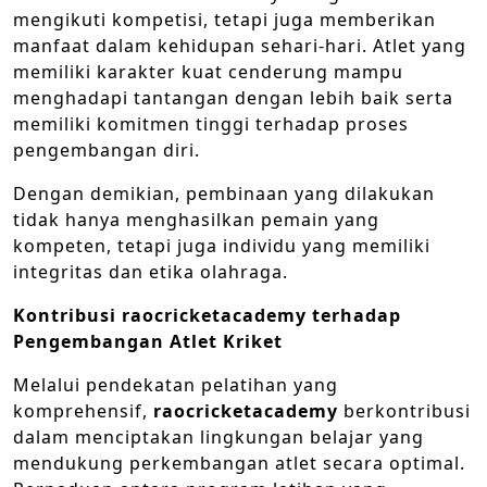
mengikuti kompetisi, tetapi juga memberikan
manfaat dalam kehidupan sehari-hari. Atlet yang
memiliki karakter kuat cenderung mampu
menghadapi tantangan dengan lebih baik serta
memiliki komitmen tinggi terhadap proses
pengembangan diri.
Dengan demikian, pembinaan yang dilakukan
tidak hanya menghasilkan pemain yang
kompeten, tetapi juga individu yang memiliki
integritas dan etika olahraga.
Kontribusi raocricketacademy terhadap
Pengembangan Atlet Kriket
Melalui pendekatan pelatihan yang
komprehensif,
raocricketacademy
berkontribusi
dalam menciptakan lingkungan belajar yang
mendukung perkembangan atlet secara optimal.