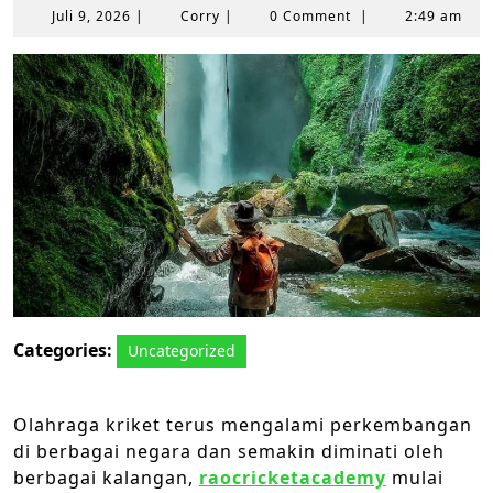
Juli
Corry
Juli 9, 2026
|
Corry
|
0 Comment
|
2:49 am
9,
2026
Categories:
Uncategorized
Olahraga kriket terus mengalami perkembangan
di berbagai negara dan semakin diminati oleh
berbagai kalangan,
raocricketacademy
mulai