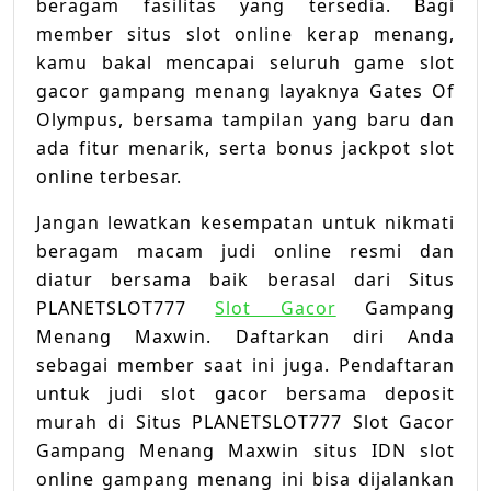
beragam fasilitas yang tersedia. Bagi
member situs slot online kerap menang,
kamu bakal mencapai seluruh game slot
gacor gampang menang layaknya Gates Of
Olympus, bersama tampilan yang baru dan
ada fitur menarik, serta bonus jackpot slot
online terbesar.
Jangan lewatkan kesempatan untuk nikmati
beragam macam judi online resmi dan
diatur bersama baik berasal dari Situs
PLANETSLOT777
Slot Gacor
Gampang
Menang Maxwin. Daftarkan diri Anda
sebagai member saat ini juga. Pendaftaran
untuk judi slot gacor bersama deposit
murah di Situs PLANETSLOT777 Slot Gacor
Gampang Menang Maxwin situs IDN slot
online gampang menang ini bisa dijalankan