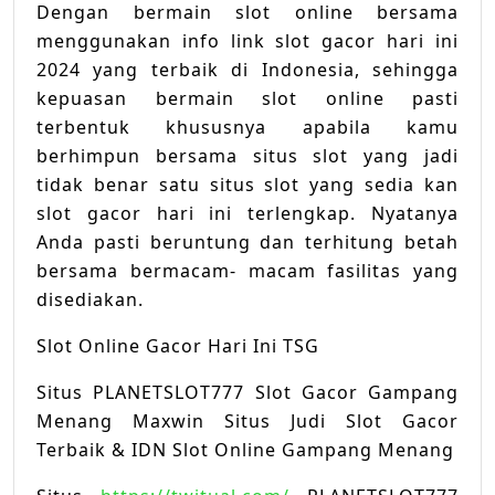
Dengan bermain slot online bersama
menggunakan info link slot gacor hari ini
2024 yang terbaik di Indonesia, sehingga
kepuasan bermain slot online pasti
terbentuk khususnya apabila kamu
berhimpun bersama situs slot yang jadi
tidak benar satu situs slot yang sedia kan
slot gacor hari ini terlengkap. Nyatanya
Anda pasti beruntung dan terhitung betah
bersama bermacam- macam fasilitas yang
disediakan.
Slot Online Gacor Hari Ini TSG
Situs PLANETSLOT777 Slot Gacor Gampang
Menang Maxwin Situs Judi Slot Gacor
Terbaik & IDN Slot Online Gampang Menang