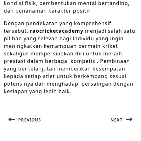
kondisi fisik, pembentukan mental bertanding,
dan penanaman karakter positif.
Dengan pendekatan yang komprehensif
tersebut,
raocricketacademy
menjadi salah satu
pilihan yang relevan bagi individu yang ingin
meningkatkan kemampuan bermain kriket
sekaligus mempersiapkan diri untuk meraih
prestasi dalam berbagai kompetisi. Pembinaan
yang berkelanjutan memberikan kesempatan
kepada setiap atlet untuk berkembang sesuai
potensinya dan menghadapi persaingan dengan
kesiapan yang lebih baik.
Navigasi
pos
PREVIOUS
NEXT
Previous
Next
post:
post: