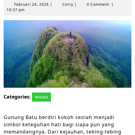
Februari
Corry
Februari 24, 2026
|
Corry
|
0 Comment
|
24,
10:37 pm
2026
Categories:
wisata
Gunung Batu berdiri kokoh seolah menjadi
simbol keteguhan hati bagi siapa pun yang
memandangnya. Dari kejauhan, tebing-tebing