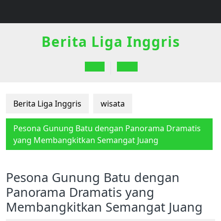
Skip
to
content
Berita Liga Inggris
Open
Button
Berita Liga Inggris
wisata
Pesona Gunung Batu dengan Panorama Dramatis
yang Membangkitkan Semangat Juang
Pesona Gunung Batu dengan
Panorama Dramatis yang
Membangkitkan Semangat Juang