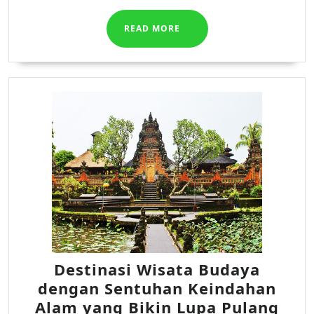
READ
READ MORE
MORE
Destinasi Wisata Budaya
dengan Sentuhan Keindahan
Dest
Alam yang Bikin Lupa Pulang