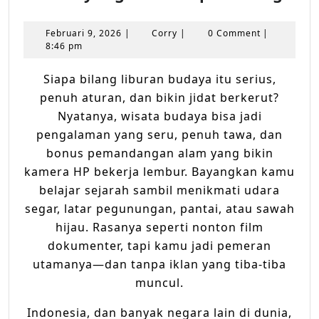
Wis
Bud
Februari
Corry
Februari 9, 2026
|
Corry
|
0 Comment
|
den
9,
8:46 pm
2026
Sen
Siapa bilang liburan budaya itu serius,
Kei
penuh aturan, dan bikin jidat berkerut?
Ala
Nyatanya, wisata budaya bisa jadi
yan
pengalaman yang seru, penuh tawa, dan
Biki
bonus pemandangan alam yang bikin
Lup
kamera HP bekerja lembur. Bayangkan kamu
Pul
belajar sejarah sambil menikmati udara
segar, latar pegunungan, pantai, atau sawah
hijau. Rasanya seperti nonton film
dokumenter, tapi kamu jadi pemeran
utamanya—dan tanpa iklan yang tiba-tiba
muncul.
Indonesia, dan banyak negara lain di dunia,