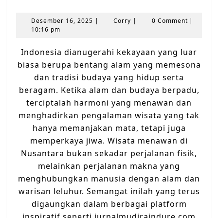
Keeloka
Alam
Desember
Corry
Desember 16, 2025
|
Corry
|
0 Comment
|
dan
16,
10:16 pm
2025
Tradisi
Indonesia dianugerahi kekayaan yang luar
Budaya
biasa berupa bentang alam yang memesona
dalam
dan tradisi budaya yang hidup serta
Wisata
beragam. Ketika alam dan budaya berpadu,
Menawa
terciptalah harmoni yang menawan dan
Nusanta
menghadirkan pengalaman wisata yang tak
hanya memanjakan mata, tetapi juga
memperkaya jiwa. Wisata menawan di
Nusantara bukan sekadar perjalanan fisik,
melainkan perjalanan makna yang
menghubungkan manusia dengan alam dan
warisan leluhur. Semangat inilah yang terus
digaungkan dalam berbagai platform
inspiratif seperti jurnalmudiraindure.com