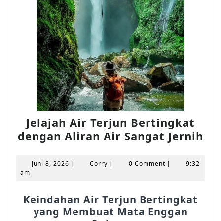
Jelajah Air Terjun Bertingkat
Jel
dengan Aliran Air Sangat Jernih
Air
Te
Juni
Corry
Juni 8, 2026
|
Corry
|
0 Comment
|
9:32
Be
8,
am
2026
de
Ali
Keindahan Air Terjun Bertingkat
yang Membuat Mata Enggan
Air