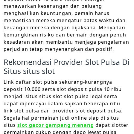
menawarkan kesenangan dan peluang
menghasilkan keuntungan, pemain harus
memastikan mereka mengatur batas waktu dan
keuangan mereka dengan bijaksana. Menyadari
kemungkinan risiko dan bermain dengan penuh
kesadaran akan membantu menjaga pengalaman
perjudian tetap menyenangkan dan positif.
Rekomendasi Provider Slot Pulsa Di
Situs situs slot
Link daftar slot pulsa sekurang-kurangnya
deposit 10.000 serta slot deposit pulsa 10 ribu
menjadi situs situs slot slot pulsa legal serta
dapat dipercayai dalam sajikan beberapa ribu
link slot pulsa dari provider slot deposit pulsa.
Segala hal permainan judi online siap di situs
situs
slot gacor gampang menang
dapat slotter
permainkan cukup dengan depo lewat pulsa