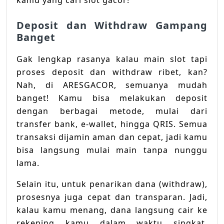
kamu yang cari slot gacor!
Deposit dan Withdraw Gampang
Banget
Gak lengkap rasanya kalau main slot tapi
proses deposit dan withdraw ribet, kan?
Nah, di ARESGACOR, semuanya mudah
banget! Kamu bisa melakukan deposit
dengan berbagai metode, mulai dari
transfer bank, e-wallet, hingga QRIS. Semua
transaksi dijamin aman dan cepat, jadi kamu
bisa langsung mulai main tanpa nunggu
lama.
Selain itu, untuk penarikan dana (withdraw),
prosesnya juga cepat dan transparan. Jadi,
kalau kamu menang, dana langsung cair ke
rekening kamu dalam waktu singkat.