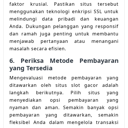
faktor krusial. Pastikan situs tersebut
menggunakan teknologi enkripsi SSL untuk
melindungi data pribadi dan keuangan
Anda. Dukungan pelanggan yang responsif
dan ramah juga penting untuk membantu
menjawab pertanyaan atau menangani
masalah secara efisien.
6. Periksa Metode Pembayaran
yang Tersedia
Mengevaluasi metode pembayaran yang
ditawarkan oleh situs slot gacor adalah
langkah berikutnya. Pilih situs yang
menyediakan opsi pembayaran yang
nyaman dan aman. Semakin banyak opsi
pembayaran yang ditawarkan, semakin
fleksibel Anda dalam mengelola transaksi