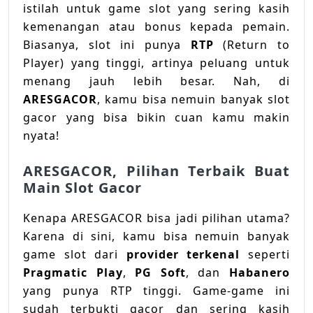
istilah untuk game slot yang sering kasih
kemenangan atau bonus kepada pemain.
Biasanya, slot ini punya
RTP
(Return to
Player) yang tinggi, artinya peluang untuk
menang jauh lebih besar. Nah, di
ARESGACOR
, kamu bisa nemuin banyak slot
gacor yang bisa bikin cuan kamu makin
nyata!
ARESGACOR, Pilihan Terbaik Buat
Main Slot Gacor
Kenapa ARESGACOR bisa jadi pilihan utama?
Karena di sini, kamu bisa nemuin banyak
game slot dari
provider terkenal
seperti
Pragmatic Play
,
PG Soft
, dan
Habanero
yang punya RTP tinggi. Game-game ini
sudah terbukti gacor dan sering kasih