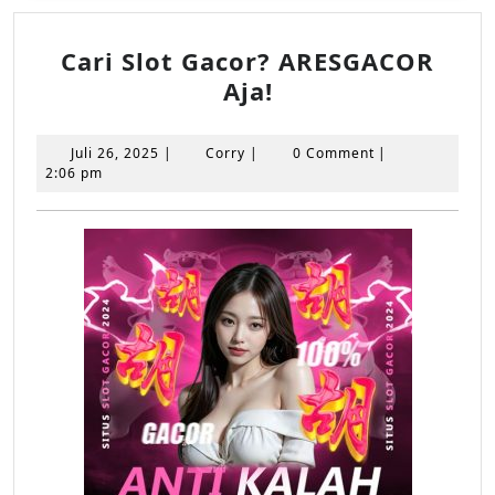
Cari Slot Gacor? ARESGACOR
Cari
Aja!
Slot
Gacor?
Juli
Corry
Juli 26, 2025
|
Corry
|
0 Comment
|
ARESGACOR
26,
2:06 pm
2025
Aja!