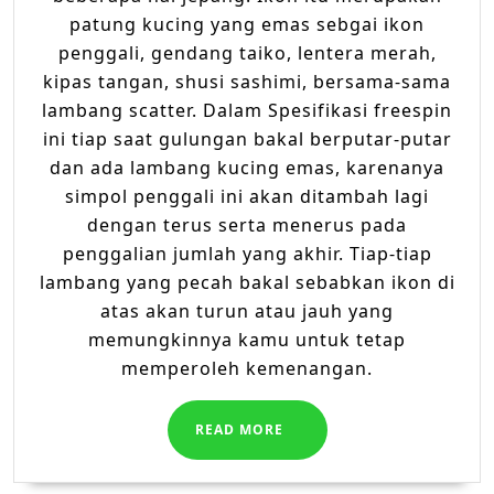
patung kucing yang emas sebgai ikon
penggali, gendang taiko, lentera merah,
kipas tangan, shusi sashimi, bersama-sama
lambang scatter. Dalam Spesifikasi freespin
ini tiap saat gulungan bakal berputar-putar
dan ada lambang kucing emas, karenanya
simpol penggali ini akan ditambah lagi
dengan terus serta menerus pada
penggalian jumlah yang akhir. Tiap-tiap
lambang yang pecah bakal sebabkan ikon di
atas akan turun atau jauh yang
memungkinnya kamu untuk tetap
memperoleh kemenangan.
READ
READ MORE
MORE