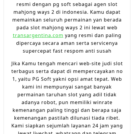
Ways
resmi dengan pg soft sebagai agen slot
2
mahjong ways 2 di indonesia. Kamu dapat
Denga
memainkan seluruh permainan yan berada
Bet
pada slot mahjong ways 2 ini lewat web
200
transargentina.com
yang resmi dan paling
Mudah
dipercaya secara aman serta servicenya
Menan
supercepat fast respom anti susah
Jika Kamu tengah mencari web-site judi slot
terbagus serta dapat di mempercayakan no
1, yaitu PG Soft yakni opsi amat tepat. Web
kami ini mempunyai sangat banyak
permainan taruhan slot yang adil tidak
adanya robot, pun memiliki winrate
kemenangan paling tinggi dan berapa saja
kemenangan pastilah dilunasi tiada ribet.
Kami siapkan sejumlah layanan 24 jam yang
lewat livechat, whatsapp dan telegram