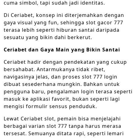
cuma simbol, tapi sudah jadi identitas.
Di Ceriabet, konsep ini diterjemahkan dengan
gaya visual yang fun, sehingga slot gacor 777
terasa lebih seperti hiburan santai daripada
sesuatu yang bikin dahi berkerut.
Ceriabet dan Gaya Main yang Bikin Santai
Ceriabet hadir dengan pendekatan yang cukup
bersahabat. Antarmukanya tidak ribet,
navigasinya jelas, dan proses slot 777 login
dibuat sesederhana mungkin. Bahkan untuk
pengguna baru, pengalaman login terasa seperti
masuk ke aplikasi favorit, bukan seperti lagi
mengisi formulir sensus penduduk.
Lewat Ceriabet slot, pemain bisa menjelajahi
berbagai varian slot 777 tanpa harus merasa
tersesat. Semuanya ditata rapi, seperti lemari