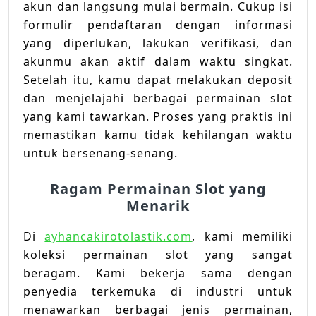
akun dan langsung mulai bermain. Cukup isi
formulir pendaftaran dengan informasi
yang diperlukan, lakukan verifikasi, dan
akunmu akan aktif dalam waktu singkat.
Setelah itu, kamu dapat melakukan deposit
dan menjelajahi berbagai permainan slot
yang kami tawarkan. Proses yang praktis ini
memastikan kamu tidak kehilangan waktu
untuk bersenang-senang.
Ragam Permainan Slot yang
Menarik
Di
ayhancakirotolastik.com
, kami memiliki
koleksi permainan slot yang sangat
beragam. Kami bekerja sama dengan
penyedia terkemuka di industri untuk
menawarkan berbagai jenis permainan,