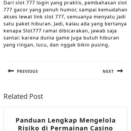
Dari slot 777 login yang praktis, pembahasan slot
777 gacor yang penuh humor, sampai kemudahan
akses lewat link slot 777, semuanya menyatu jadi
satu paket hiburan. Jadi, kalau ada yang bertanya
kenapa Slot777 ramai dibicarakan, jawab saja
santai: karena dunia game juga butuh hiburan
yang ringan, lucu, dan nggak bikin pusing.
Navigasi
pos
PREVIOUS
NEXT
Previous
Next
post:
post:
Related Post
Panduan Lengkap Mengelola
Risiko di Permainan Casino