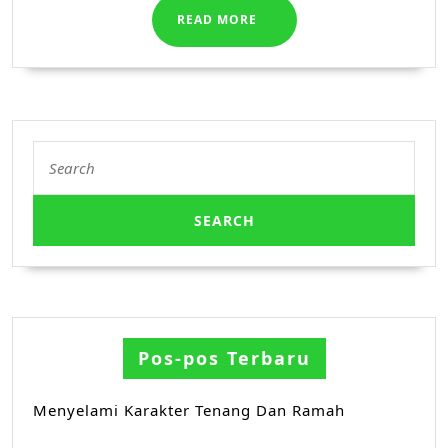
READ
READ MORE
MORE
Search
for:
Pos-pos Terbaru
Menyelami Karakter Tenang Dan Ramah