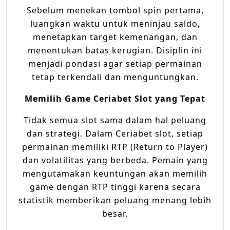
Sebelum menekan tombol spin pertama,
luangkan waktu untuk meninjau saldo,
menetapkan target kemenangan, dan
menentukan batas kerugian. Disiplin ini
menjadi pondasi agar setiap permainan
tetap terkendali dan menguntungkan.
Memilih Game Ceriabet Slot yang Tepat
Tidak semua slot sama dalam hal peluang
dan strategi. Dalam Ceriabet slot, setiap
permainan memiliki RTP (Return to Player)
dan volatilitas yang berbeda. Pemain yang
mengutamakan keuntungan akan memilih
game dengan RTP tinggi karena secara
statistik memberikan peluang menang lebih
besar.