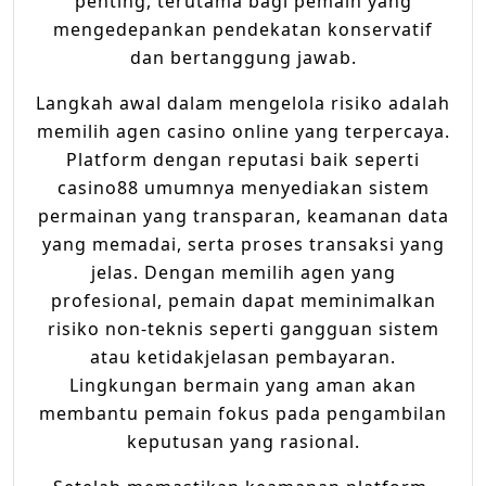
penting, terutama bagi pemain yang
mengedepankan pendekatan konservatif
dan bertanggung jawab.
Langkah awal dalam mengelola risiko adalah
memilih agen casino online yang terpercaya.
Platform dengan reputasi baik seperti
casino88 umumnya menyediakan sistem
permainan yang transparan, keamanan data
yang memadai, serta proses transaksi yang
jelas. Dengan memilih agen yang
profesional, pemain dapat meminimalkan
risiko non-teknis seperti gangguan sistem
atau ketidakjelasan pembayaran.
Lingkungan bermain yang aman akan
membantu pemain fokus pada pengambilan
keputusan yang rasional.