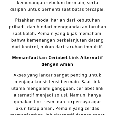
kemenangan sebelum bermain, serta
disiplin untuk berhenti saat batas tercapai.
Pisahkan modal harian dari kebutuhan
pribadi, dan hindari menggandakan taruhan
saat kalah. Pemain yang bijak memahami
bahwa kemenangan berkelanjutan datang
dari kontrol, bukan dari taruhan impulsif.
Memanfaatkan Ceriabet Link Alternatif
dengan Aman
Akses yang lancar sangat penting untuk
menjaga konsistensi bermain. Saat link
utama mengalami gangguan, ceriabet link
alternatif menjadi solusi. Namun, hanya
gunakan link resmi dan terpercaya agar
akun tetap aman. Pemain yang cerdas