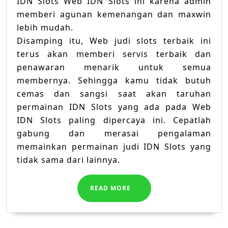
IDN Slots Web IDN Slots ini karena admin
memberi agunan kemenangan dan maxwin
lebih mudah.
Disamping itu, Web judi slots terbaik ini
terus akan memberi servis terbaik dan
penawaran menarik untuk semua
membernya. Sehingga kamu tidak butuh
cemas dan sangsi saat akan taruhan
permainan IDN Slots yang ada pada Web
IDN Slots paling dipercaya ini. Cepatlah
gabung dan merasai pengalaman
memainkan permainan judi IDN Slots yang
tidak sama dari lainnya.
READ
READ MORE
MORE