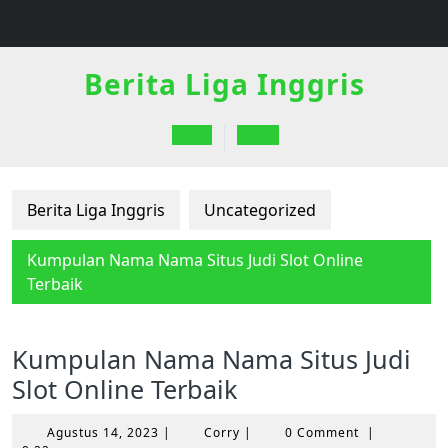
Skip
to
content
Berita Liga Inggris
Open
Button
Berita Liga Inggris
Uncategorized
Kumpulan Nama Nama Situs Judi Slot Online
Terbaik
Kumpulan Nama Nama Situs Judi
Slot Online Terbaik
Agustus
Corry
Agustus 14, 2023
|
Corry
|
0 Comment
|