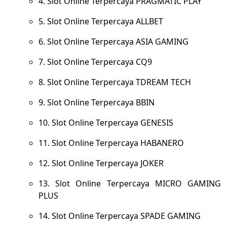
4. Slot Online Terpercaya PRAGMATIC PLAY
5. Slot Online Terpercaya ALLBET
6. Slot Online Terpercaya ASIA GAMING
7. Slot Online Terpercaya CQ9
8. Slot Online Terpercaya TDREAM TECH
9. Slot Online Terpercaya BBIN
10. Slot Online Terpercaya GENESIS
11. Slot Online Terpercaya HABANERO
12. Slot Online Terpercaya JOKER
13. Slot Online Terpercaya MICRO GAMING
PLUS
14. Slot Online Terpercaya SPADE GAMING