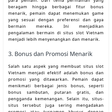
para pemain. Dari tema permainan yang
beragam hingga berbagai fitur bonus
menarik, pemain dapat menemukan game
yang sesuai dengan preferensi dan gaya
bermain mereka. Ini menjadikan
pengalaman bermain di situs slot Vietnam
menjadi lebih menyenangkan dan menarik.
3. Bonus dan Promosi Menarik
Salah satu aspek yang membuat situs slot
Vietnam menjadi efektif adalah bonus dan
promosi yang ditawarkan. Pemain dapat
menikmati berbagai jenis bonus, seperti
bonus sambutan, putaran gratis, dan
pengganda kemenangan. Selain itu, situs-
situs tersebut juga sering mengadakan
promosi atau turnamen khusus dengan