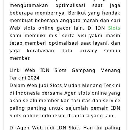
mengutamakan optimalisasi saat jaga
beberapa membernya. Berikut yang hendak
membuat beberapa anggota marah dan cari
Web slots online gacor lain. Di IDN
Slots
kami memiliki misi serta visi yakni masih
tetap memberi optimalisasi saat layani, dan
jaga kerahasian data privacy semua
member.
Link Web IDN Slots Gampang Menang
Terkini 2024
Dalam Web Judi Slots Mudah Menang Terkini
di Indonesia bersama Agen slots online yang
akan selalu memberikan fasilitas dan service
paling penting untuk sejumlah pemain IDN
Slots online Indonesia. di antara yang lain.
Di Agen Web judi IDN Slots Hari Ini paling