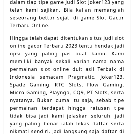
dalam tiap tipe game Judi Slot Joker123 yang
telah kami sajikan. Bila kalian memanglah
seseorang bettor sejati di game Slot Gacor
Terbaru Online.
Hingga telah dapat ditentukan situs judi slot
online gacor Terbaru 2023 tentu hendak jadi
opsi yang paling pas buat kamu. Kami
memiliki banyak sekali varian nama nama
permainan slot online duit asli Terbaik di
Indonesia semacam Pragmatic, Joker123,
Spade Gaming, RTG Slots, Flow Gaming,
Micro Gaming, Playngo, CQ9, PT Slots, serta
nyatanya. Bukan cuma itu saja, sebab tipe
permainan terdapat hingga ratusan tipe
tidak bisa jadi kami jelaskan seluruh, jadi
yang paling benar ialah lekas daftar serta
nikmati sendiri. Jadi langsung saja daftar di