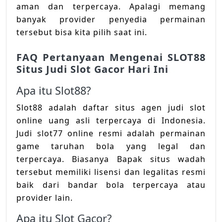
aman dan terpercaya. Apalagi memang
banyak provider penyedia permainan
tersebut bisa kita pilih saat ini.
FAQ Pertanyaan Mengenai SLOT88
Situs Judi Slot Gacor Hari Ini
Apa itu Slot88?
Slot88 adalah daftar situs agen judi slot
online uang asli terpercaya di Indonesia.
Judi slot77 online resmi adalah permainan
game taruhan bola yang legal dan
terpercaya. Biasanya Bapak situs wadah
tersebut memiliki lisensi dan legalitas resmi
baik dari bandar bola terpercaya atau
provider lain.
Apa itu Slot Gacor?