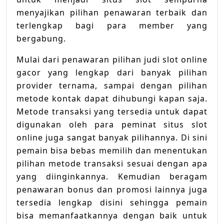
menyajikan pilihan penawaran terbaik dan
terlengkap bagi para member yang
bergabung.
Mulai dari penawaran pilihan judi slot online
gacor yang lengkap dari banyak pilihan
provider ternama, sampai dengan pilihan
metode kontak dapat dihubungi kapan saja.
Metode transaksi yang tersedia untuk dapat
digunakan oleh para peminat situs slot
online juga sangat banyak pilihannya. Di sini
pemain bisa bebas memilih dan menentukan
pilihan metode transaksi sesuai dengan apa
yang diinginkannya. Kemudian beragam
penawaran bonus dan promosi lainnya juga
tersedia lengkap disini sehingga pemain
bisa memanfaatkannya dengan baik untuk