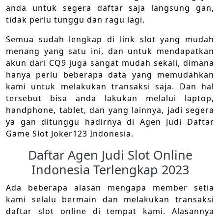
anda untuk segera daftar saja langsung gan,
tidak perlu tunggu dan ragu lagi.
Semua sudah lengkap di link slot yang mudah
menang yang satu ini, dan untuk mendapatkan
akun dari CQ9 juga sangat mudah sekali, dimana
hanya perlu beberapa data yang memudahkan
kami untuk melakukan transaksi saja. Dan hal
tersebut bisa anda lakukan melalui laptop,
handphone, tablet, dan yang lainnya, jadi segera
ya gan ditunggu hadirnya di Agen Judi Daftar
Game Slot Joker123 Indonesia.
Daftar Agen Judi Slot Online
Indonesia Terlengkap 2023
Ada beberapa alasan mengapa member setia
kami selalu bermain dan melakukan transaksi
daftar slot online di tempat kami. Alasannya