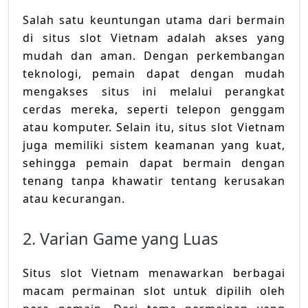
Salah satu keuntungan utama dari bermain
di situs slot Vietnam adalah akses yang
mudah dan aman. Dengan perkembangan
teknologi, pemain dapat dengan mudah
mengakses situs ini melalui perangkat
cerdas mereka, seperti telepon genggam
atau komputer. Selain itu, situs slot Vietnam
juga memiliki sistem keamanan yang kuat,
sehingga pemain dapat bermain dengan
tenang tanpa khawatir tentang kerusakan
atau kecurangan.
2. Varian Game yang Luas
Situs slot Vietnam menawarkan berbagai
macam permainan slot untuk dipilih oleh