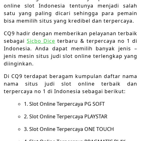
online slot Indonesia tentunya menjadi salah
satu yang paling dicari sehingga para pemain
bisa memilih situs yang kredibel dan terpercaya.
CQ9 hadir dengan memberikan pelayanan terbaik
sebagai
Sicbo Dice
terbaru & terpercaya no 1 di
Indonesia. Anda dapat memilih banyak jenis –
jenis mesin situs judi slot online terlengkap yang
diinginkan.
Di CQ9 terdapat beragam kumpulan daftar nama
nama situs judi slot online terbaik dan
terpercaya no 1 di Indonesia sebagai berikut:
1. Slot Online Terpercaya PG SOFT
2. Slot Online Terpercaya PLAYSTAR
3. Slot Online Terpercaya ONE TOUCH