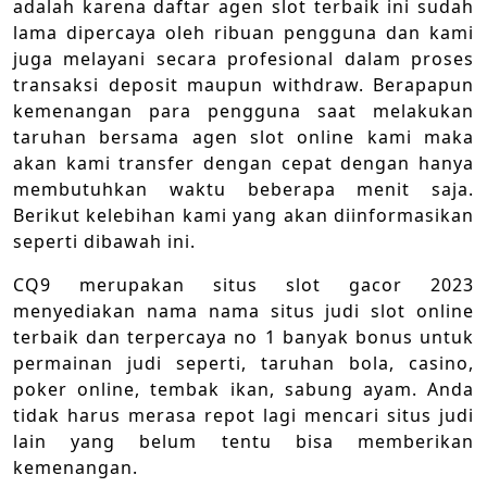
adalah karena daftar agen slot terbaik ini sudah
lama dipercaya oleh ribuan pengguna dan kami
juga melayani secara profesional dalam proses
transaksi deposit maupun withdraw. Berapapun
kemenangan para pengguna saat melakukan
taruhan bersama agen slot online kami maka
akan kami transfer dengan cepat dengan hanya
membutuhkan waktu beberapa menit saja.
Berikut kelebihan kami yang akan diinformasikan
seperti dibawah ini.
CQ9 merupakan situs slot gacor 2023
menyediakan nama nama situs judi slot online
terbaik dan terpercaya no 1 banyak bonus untuk
permainan judi seperti, taruhan bola, casino,
poker online, tembak ikan, sabung ayam. Anda
tidak harus merasa repot lagi mencari situs judi
lain yang belum tentu bisa memberikan
kemenangan.