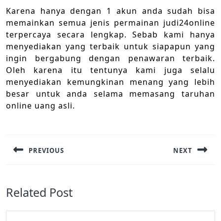
Karena hanya dengan 1 akun anda sudah bisa
memainkan semua jenis permainan judi24online
terpercaya secara lengkap. Sebab kami hanya
menyediakan yang terbaik untuk siapapun yang
ingin bergabung dengan penawaran terbaik.
Oleh karena itu tentunya kami juga selalu
menyediakan kemungkinan menang yang lebih
besar untuk anda selama memasang taruhan
online uang asli.
Navigasi
pos
PREVIOUS
NEXT
Previous
Next
post:
post:
Related Post