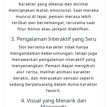
Karakter yang dikenal dan dicintai
menciptakan ikatan emosional. Saat mereka
muncul di layar, pemain merasa lebih
terlibat dan bersemangat, terutama saat
fitur bonus atau jackpot diaktifkan.
3. Pengalaman Interaktif yang Seru
Slot bertema karakter tidak hanya
mengandalkan keberuntungan, tetapi juga
menawarkan pengalaman interaktif yang
menyenangkan. Pemain dapat mengikuti
alur cerita, melihat animasi karakter
beraksi, dan merasakan sensasi seperti
sedang berpetualang dalam dunia karakter
favorit.
4. Visual yang Menarik dan
Menggoda