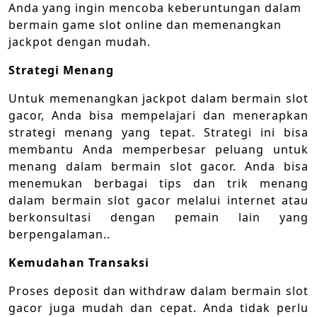
Anda yang ingin mencoba keberuntungan dalam
bermain game slot online dan memenangkan
jackpot dengan mudah.
Strategi Menang
Untuk memenangkan jackpot dalam bermain slot
gacor, Anda bisa mempelajari dan menerapkan
strategi menang yang tepat. Strategi ini bisa
membantu Anda memperbesar peluang untuk
menang dalam bermain slot gacor. Anda bisa
menemukan berbagai tips dan trik menang
dalam bermain slot gacor melalui internet atau
berkonsultasi dengan pemain lain yang
berpengalaman..
Kemudahan Transaksi
Proses deposit dan withdraw dalam bermain slot
gacor juga mudah dan cepat. Anda tidak perlu