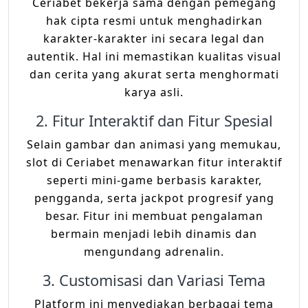
Ceriabet bekerja sama dengan pemegang
hak cipta resmi untuk menghadirkan
karakter-karakter ini secara legal dan
autentik. Hal ini memastikan kualitas visual
dan cerita yang akurat serta menghormati
karya asli.
2. Fitur Interaktif dan Fitur Spesial
Selain gambar dan animasi yang memukau,
slot di Ceriabet menawarkan fitur interaktif
seperti mini-game berbasis karakter,
pengganda, serta jackpot progresif yang
besar. Fitur ini membuat pengalaman
bermain menjadi lebih dinamis dan
mengundang adrenalin.
3. Customisasi dan Variasi Tema
Platform ini menyediakan berbagai tema