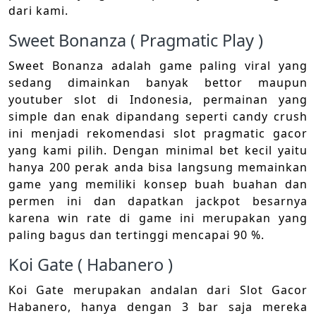
dari kami.
Sweet Bonanza ( Pragmatic Play )
Sweet Bonanza adalah game paling viral yang
sedang dimainkan banyak bettor maupun
youtuber slot di Indonesia, permainan yang
simple dan enak dipandang seperti candy crush
ini menjadi rekomendasi slot pragmatic gacor
yang kami pilih. Dengan minimal bet kecil yaitu
hanya 200 perak anda bisa langsung memainkan
game yang memiliki konsep buah buahan dan
permen ini dan dapatkan jackpot besarnya
karena win rate di game ini merupakan yang
paling bagus dan tertinggi mencapai 90 %.
Koi Gate ( Habanero )
Koi Gate merupakan andalan dari Slot Gacor
Habanero, hanya dengan 3 bar saja mereka