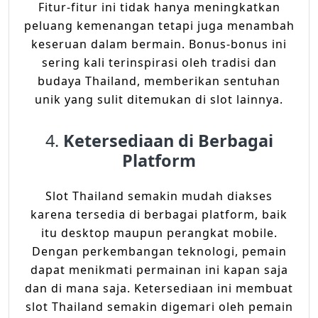
Fitur-fitur ini tidak hanya meningkatkan
peluang kemenangan tetapi juga menambah
keseruan dalam bermain. Bonus-bonus ini
sering kali terinspirasi oleh tradisi dan
budaya Thailand, memberikan sentuhan
unik yang sulit ditemukan di slot lainnya.
4.
Ketersediaan di Berbagai
Platform
Slot Thailand semakin mudah diakses
karena tersedia di berbagai platform, baik
itu desktop maupun perangkat mobile.
Dengan perkembangan teknologi, pemain
dapat menikmati permainan ini kapan saja
dan di mana saja. Ketersediaan ini membuat
slot Thailand semakin digemari oleh pemain