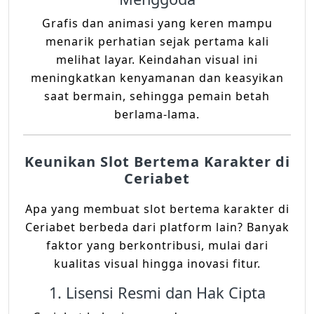
Grafis dan animasi yang keren mampu
menarik perhatian sejak pertama kali
melihat layar. Keindahan visual ini
meningkatkan kenyamanan dan keasyikan
saat bermain, sehingga pemain betah
berlama-lama.
Keunikan Slot Bertema Karakter di
Ceriabet
Apa yang membuat slot bertema karakter di
Ceriabet berbeda dari platform lain? Banyak
faktor yang berkontribusi, mulai dari
kualitas visual hingga inovasi fitur.
1. Lisensi Resmi dan Hak Cipta