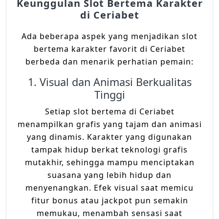
Keunggulan Slot Bertema Karakter
di Ceriabet
Ada beberapa aspek yang menjadikan slot
bertema karakter favorit di Ceriabet
berbeda dan menarik perhatian pemain:
1. Visual dan Animasi Berkualitas
Tinggi
Setiap slot bertema di Ceriabet
menampilkan grafis yang tajam dan animasi
yang dinamis. Karakter yang digunakan
tampak hidup berkat teknologi grafis
mutakhir, sehingga mampu menciptakan
suasana yang lebih hidup dan
menyenangkan. Efek visual saat memicu
fitur bonus atau jackpot pun semakin
memukau, menambah sensasi saat