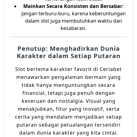
Mainkan Secara Konsisten dan Bersabar
:
Jangan terburu-buru, karena keberuntungan
dalam slot juga membutuhkan waktu dan
kesabaran.
Penutup: Menghadirkan Dunia
Karakter dalam Setiap Putaran
Slot bertema karakter favorit di Ceriabet
menawarkan pengalaman bermain yang
tidak hanya menguntungkan secara
finansial, tetapi juga penuh dengan
keseruan dan nostalgia. Visual yang
menakjubkan, fitur yang inovatif, serta
cerita yang mendalam menjadikan setiap
putaran sebagai petualangan tersendiri
dalam dunia karakter yang kita cintai.