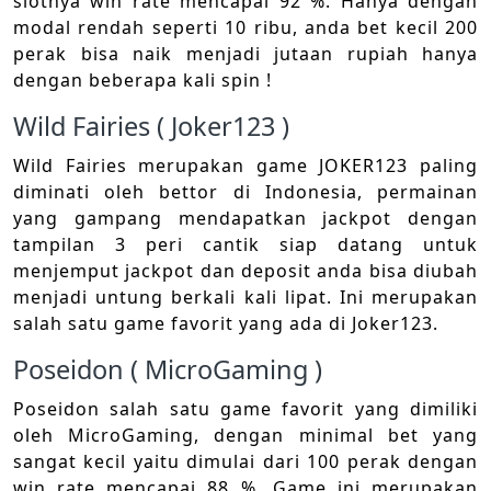
slotnya win rate mencapai 92 %. Hanya dengan
modal rendah seperti 10 ribu, anda bet kecil 200
perak bisa naik menjadi jutaan rupiah hanya
dengan beberapa kali spin !
Wild Fairies ( Joker123 )
Wild Fairies merupakan game JOKER123 paling
diminati oleh bettor di Indonesia, permainan
yang gampang mendapatkan jackpot dengan
tampilan 3 peri cantik siap datang untuk
menjemput jackpot dan deposit anda bisa diubah
menjadi untung berkali kali lipat. Ini merupakan
salah satu game favorit yang ada di Joker123.
Poseidon ( MicroGaming )
Poseidon salah satu game favorit yang dimiliki
oleh MicroGaming, dengan minimal bet yang
sangat kecil yaitu dimulai dari 100 perak dengan
win rate mencapai 88 %. Game ini merupakan