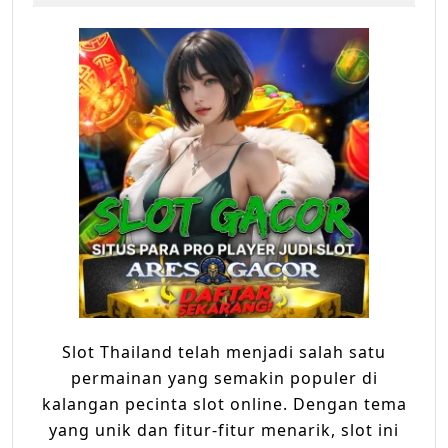
2025
Thailand
Semakin
Digemari
Slot Thailand telah menjadi salah satu
permainan yang semakin populer di
kalangan pecinta slot online. Dengan tema
yang unik dan fitur-fitur menarik, slot ini