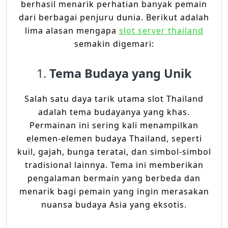
berhasil menarik perhatian banyak pemain
dari berbagai penjuru dunia. Berikut adalah
lima alasan mengapa
slot server thailand
semakin digemari:
1.
Tema Budaya yang Unik
Salah satu daya tarik utama slot Thailand
adalah tema budayanya yang khas.
Permainan ini sering kali menampilkan
elemen-elemen budaya Thailand, seperti
kuil, gajah, bunga teratai, dan simbol-simbol
tradisional lainnya. Tema ini memberikan
pengalaman bermain yang berbeda dan
menarik bagi pemain yang ingin merasakan
nuansa budaya Asia yang eksotis.