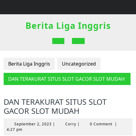
Skip
to
content
Berita Liga Inggris
Open
Button
Berita Liga Inggris
Uncategorized
DAN TERAKURAT SITUS SLOT GACOR SLOT MUDAH
DAN TERAKURAT SITUS SLOT
GACOR SLOT MUDAH
September
Corry
September 2, 2023
|
Corry
|
0 Comment
|
2,
4:27 pm
2023