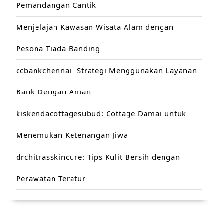
Pemandangan Cantik
Menjelajah Kawasan Wisata Alam dengan
Pesona Tiada Banding
ccbankchennai: Strategi Menggunakan Layanan
Bank Dengan Aman
kiskendacottagesubud: Cottage Damai untuk
Menemukan Ketenangan Jiwa
drchitrasskincure: Tips Kulit Bersih dengan
Perawatan Teratur