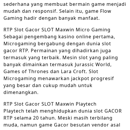
sederhana yang membuat bermain game menjadi
mudah dan responsif. Selain itu, game Flow
Gaming hadir dengan banyak manfaat.
RTP Slot Gacor SLOT Maxwin Micro Gaming
Sebagai pengembang kasino online pertama,
Microgaming bergabung dengan dunia slot
gacor RTP. Permainan yang dihadirkan juga
termasuk yang terbaik. Mesin slot yang paling
banyak dimainkan termasuk Jurassic World,
Games of Thrones dan Lara Croft. Slot
Microgaming menawarkan jackpot progresif
yang besar dan cukup mudah untuk
dimenangkan.
RTP Slot Gacor SLOT Maxwin Playtech
Playtech telah menghidupkan dunia slot GACOR
RTP selama 20 tahun. Meski masih terbilang
muda, namun game Gacor besutan vendor asal