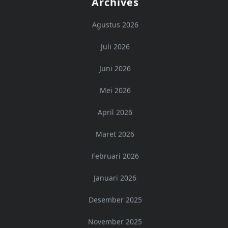
Archives
Agustus 2026
Juli 2026
Juni 2026
Mei 2026
April 2026
Maret 2026
Februari 2026
Januari 2026
Desember 2025
November 2025