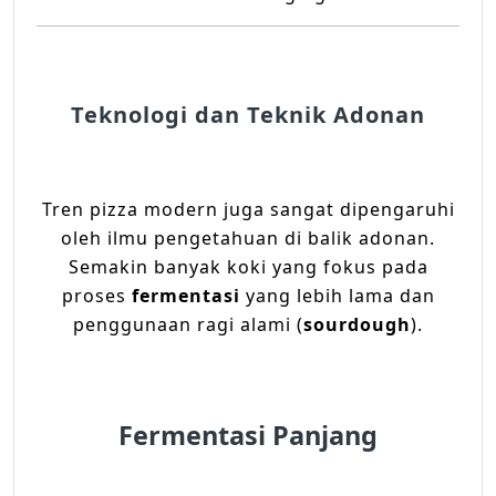
Teknologi dan Teknik Adonan
Tren pizza modern juga sangat dipengaruhi
oleh ilmu pengetahuan di balik adonan.
Semakin banyak koki yang fokus pada
proses
fermentasi
yang lebih lama dan
penggunaan ragi alami (
sourdough
).
Fermentasi Panjang