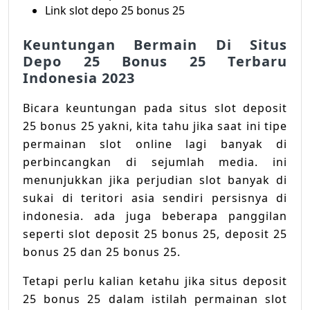
Link slot depo 25 bonus 25
Keuntungan Bermain Di Situs
Depo 25 Bonus 25 Terbaru
Indonesia 2023
Bicara keuntungan pada situs slot deposit
25 bonus 25 yakni, kita tahu jika saat ini tipe
permainan slot online lagi banyak di
perbincangkan di sejumlah media. ini
menunjukkan jika perjudian slot banyak di
sukai di teritori asia sendiri persisnya di
indonesia. ada juga beberapa panggilan
seperti slot deposit 25 bonus 25, deposit 25
bonus 25 dan 25 bonus 25.
Tetapi perlu kalian ketahu jika situs deposit
25 bonus 25 dalam istilah permainan slot