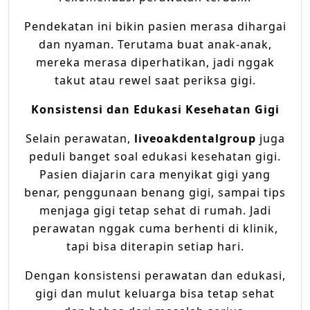
Pendekatan ini bikin pasien merasa dihargai
dan nyaman. Terutama buat anak-anak,
mereka merasa diperhatikan, jadi nggak
takut atau rewel saat periksa gigi.
Konsistensi dan Edukasi Kesehatan Gigi
Selain perawatan,
liveoakdentalgroup
juga
peduli banget soal edukasi kesehatan gigi.
Pasien diajarin cara menyikat gigi yang
benar, penggunaan benang gigi, sampai tips
menjaga gigi tetap sehat di rumah. Jadi
perawatan nggak cuma berhenti di klinik,
tapi bisa diterapin setiap hari.
Dengan konsistensi perawatan dan edukasi,
gigi dan mulut keluarga bisa tetap sehat