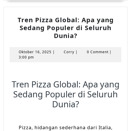
Tren Pizza Global: Apa yang
Sedang Populer di Seluruh
Tren
Dunia?
Pizza
Global:
Oktober
Corry
Oktober 16, 2025
|
Corry
|
0 Comment
|
Apa
16,
3:00 pm
2025
yang
Sedang
Populer
Tren Pizza Global: Apa yang
di
Sedang Populer di Seluruh
Seluruh
Dunia?
Dunia?
Pizza, hidangan sederhana dari Italia,