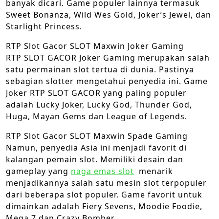
banyak dicari. Game populer lainnya termasuk
Sweet Bonanza, Wild Wes Gold, Joker’s Jewel, dan
Starlight Princess.
RTP Slot Gacor SLOT Maxwin Joker Gaming
RTP SLOT GACOR Joker Gaming merupakan salah
satu permainan slot tertua di dunia. Pastinya
sebagian slotter mengetahui penyedia ini. Game
Joker RTP SLOT GACOR yang paling populer
adalah Lucky Joker, Lucky God, Thunder God,
Huga, Mayan Gems dan League of Legends.
RTP Slot Gacor SLOT Maxwin Spade Gaming
Namun, penyedia Asia ini menjadi favorit di
kalangan pemain slot. Memiliki desain dan
gameplay yang
naga emas slot
menarik
menjadikannya salah satu mesin slot terpopuler
dari beberapa slot populer. Game favorit untuk
dimainkan adalah Fiery Sevens, Moodie Foodie,
Mega 7 dan Crazy Bomber.