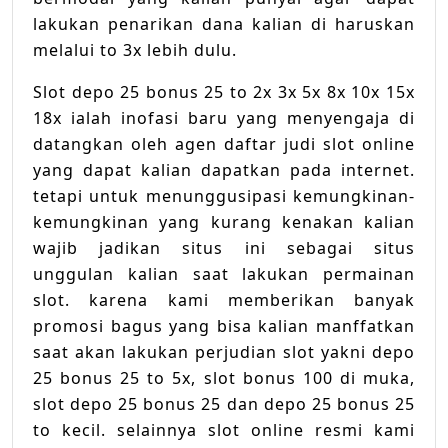
lakukan penarikan dana kalian di haruskan
melalui to 3x lebih dulu.
Slot depo 25 bonus 25 to 2x 3x 5x 8x 10x 15x
18x ialah inofasi baru yang menyengaja di
datangkan oleh agen daftar judi slot online
yang dapat kalian dapatkan pada internet.
tetapi untuk menunggusipasi kemungkinan-
kemungkinan yang kurang kenakan kalian
wajib jadikan situs ini sebagai situs
unggulan kalian saat lakukan permainan
slot. karena kami memberikan banyak
promosi bagus yang bisa kalian manffatkan
saat akan lakukan perjudian slot yakni depo
25 bonus 25 to 5x, slot bonus 100 di muka,
slot depo 25 bonus 25 dan depo 25 bonus 25
to kecil. selainnya slot online resmi kami