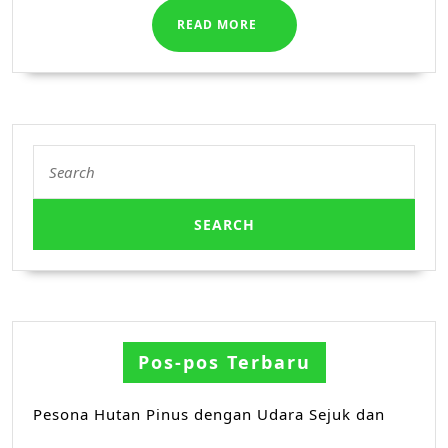
READ
READ MORE
MORE
Search
for:
Pos-pos Terbaru
Pesona Hutan Pinus dengan Udara Sejuk dan