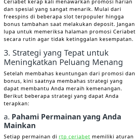
Ceriabet kerap kali menawarkan promosi harian
dan spesial yang sangat menarik. Mulai dari
freespins di beberapa slot terpopuler hingga
bonus tambahan saat melakukan deposit. Jangan
lupa untuk memeriksa halaman promosi Ceriabet
secara rutin agar tidak ketinggalan kesempatan.
3. Strategi yang Tepat untuk
Meningkatkan Peluang Menang
Setelah membahas keuntungan dari promosi dan
bonus, kini saatnya membahas strategi yang
dapat membantu Anda meraih kemenangan.
Berikut beberapa strategi yang dapat Anda
terapkan:
a.
Pahami Permainan yang Anda
Mainkan
Setiap permainan di
rtp ceriabet
memiliki aturan