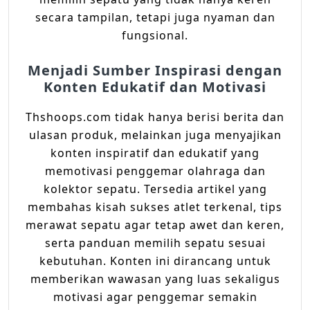
secara tampilan, tetapi juga nyaman dan
fungsional.
Menjadi Sumber Inspirasi dengan
Konten Edukatif dan Motivasi
Thshoops.com tidak hanya berisi berita dan
ulasan produk, melainkan juga menyajikan
konten inspiratif dan edukatif yang
memotivasi penggemar olahraga dan
kolektor sepatu. Tersedia artikel yang
membahas kisah sukses atlet terkenal, tips
merawat sepatu agar tetap awet dan keren,
serta panduan memilih sepatu sesuai
kebutuhan. Konten ini dirancang untuk
memberikan wawasan yang luas sekaligus
motivasi agar penggemar semakin