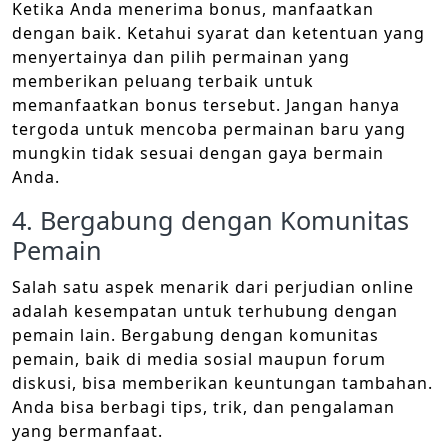
Ketika Anda menerima bonus, manfaatkan
dengan baik. Ketahui syarat dan ketentuan yang
menyertainya dan pilih permainan yang
memberikan peluang terbaik untuk
memanfaatkan bonus tersebut. Jangan hanya
tergoda untuk mencoba permainan baru yang
mungkin tidak sesuai dengan gaya bermain
Anda.
4. Bergabung dengan Komunitas
Pemain
Salah satu aspek menarik dari perjudian online
adalah kesempatan untuk terhubung dengan
pemain lain. Bergabung dengan komunitas
pemain, baik di media sosial maupun forum
diskusi, bisa memberikan keuntungan tambahan.
Anda bisa berbagi tips, trik, dan pengalaman
yang bermanfaat.