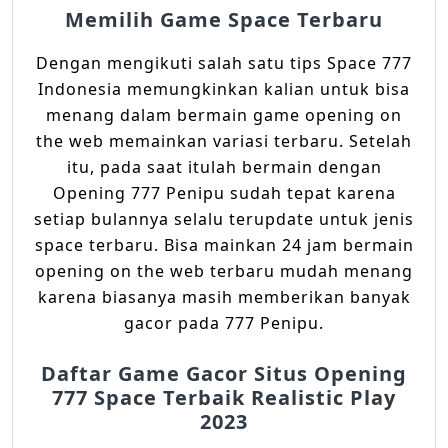
Memilih Game Space Terbaru
Dengan mengikuti salah satu tips Space 777
Indonesia memungkinkan kalian untuk bisa
menang dalam bermain game opening on
the web memainkan variasi terbaru. Setelah
itu, pada saat itulah bermain dengan
Opening 777 Penipu sudah tepat karena
setiap bulannya selalu terupdate untuk jenis
space terbaru. Bisa mainkan 24 jam bermain
opening on the web terbaru mudah menang
karena biasanya masih memberikan banyak
gacor pada 777 Penipu.
Daftar Game Gacor Situs Opening
777 Space Terbaik Realistic Play
2023