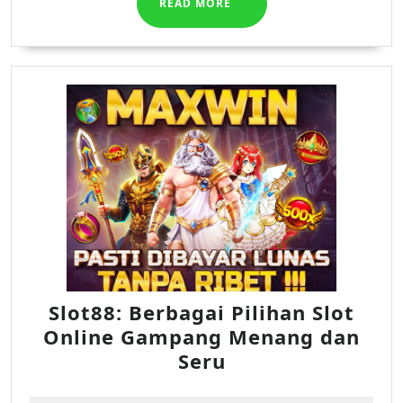
READ
READ MORE
MORE
Slot88: Berbagai Pilihan Slot
Online Gampang Menang dan
Slot88:
Seru
Berbagai