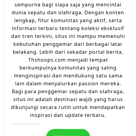
sempurna bagi siapa saja yang mencintai
dunia sepatu dan olahraga. Dengan konten
lengkap, fitur komunitas yang aktif, serta
informasi terbaru tentang koleksi eksklusif
dan tren terkini, situs ini mampu memenuhi
kebutuhan penggemar dari berbagai latar
belakang. Lebih dari sekadar portal berita,
Thshoops.com menjadi tempat
berkumpulnya komunitas yang saling
menginspirasi dan mendukung satu sama
lain dalam menyalurkan passion mereka.
Bagi para penggemar sepatu dan olahraga,
situs ini adalah destinasi wajib yang harus
dikunjungi secara rutin untuk mendapatkan
inspirasi dan update terbaru.