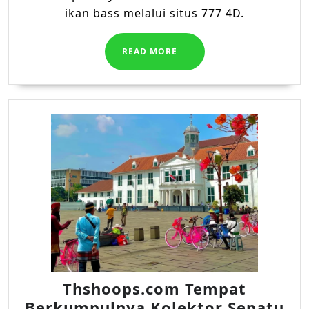
ikan bass melalui situs 777 4D.
READ
READ MORE
MORE
Thshoops.com Tempat
Berkumpulnya Kolektor Sepatu