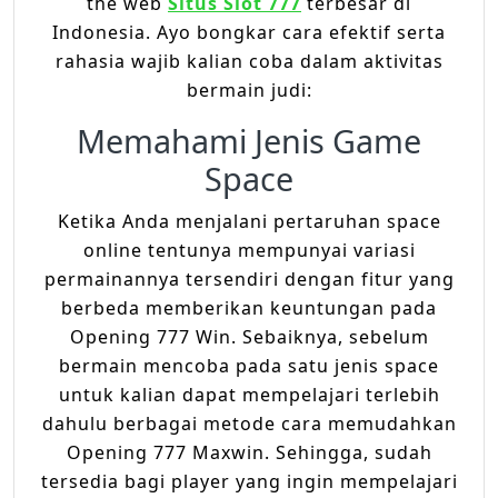
the web
Situs Slot 777
terbesar di
Indonesia. Ayo bongkar cara efektif serta
rahasia wajib kalian coba dalam aktivitas
bermain judi:
Memahami Jenis Game
Space
Ketika Anda menjalani pertaruhan space
online tentunya mempunyai variasi
permainannya tersendiri dengan fitur yang
berbeda memberikan keuntungan pada
Opening 777 Win. Sebaiknya, sebelum
bermain mencoba pada satu jenis space
untuk kalian dapat mempelajari terlebih
dahulu berbagai metode cara memudahkan
Opening 777 Maxwin. Sehingga, sudah
tersedia bagi player yang ingin mempelajari