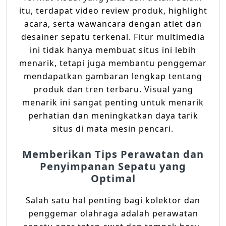
itu, terdapat video review produk, highlight
acara, serta wawancara dengan atlet dan
desainer sepatu terkenal. Fitur multimedia
ini tidak hanya membuat situs ini lebih
menarik, tetapi juga membantu penggemar
mendapatkan gambaran lengkap tentang
produk dan tren terbaru. Visual yang
menarik ini sangat penting untuk menarik
perhatian dan meningkatkan daya tarik
situs di mata mesin pencari.
Memberikan Tips Perawatan dan
Penyimpanan Sepatu yang
Optimal
Salah satu hal penting bagi kolektor dan
penggemar olahraga adalah perawatan