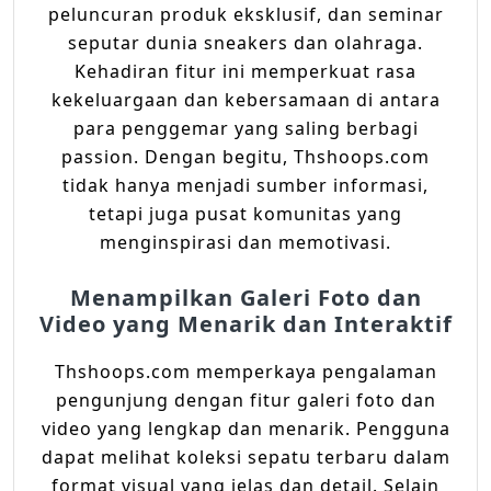
peluncuran produk eksklusif, dan seminar
seputar dunia sneakers dan olahraga.
Kehadiran fitur ini memperkuat rasa
kekeluargaan dan kebersamaan di antara
para penggemar yang saling berbagi
passion. Dengan begitu, Thshoops.com
tidak hanya menjadi sumber informasi,
tetapi juga pusat komunitas yang
menginspirasi dan memotivasi.
Menampilkan Galeri Foto dan
Video yang Menarik dan Interaktif
Thshoops.com memperkaya pengalaman
pengunjung dengan fitur galeri foto dan
video yang lengkap dan menarik. Pengguna
dapat melihat koleksi sepatu terbaru dalam
format visual yang jelas dan detail. Selain