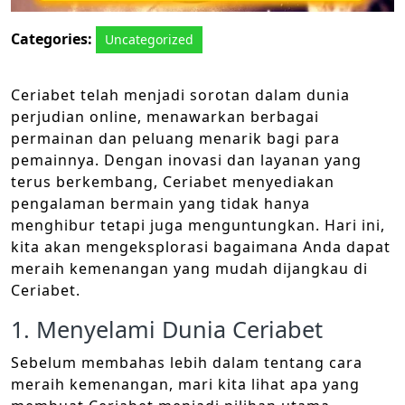
Categories:
Uncategorized
Ceriabet telah menjadi sorotan dalam dunia
perjudian online, menawarkan berbagai
permainan dan peluang menarik bagi para
pemainnya. Dengan inovasi dan layanan yang
terus berkembang, Ceriabet menyediakan
pengalaman bermain yang tidak hanya
menghibur tetapi juga menguntungkan. Hari ini,
kita akan mengeksplorasi bagaimana Anda dapat
meraih kemenangan yang mudah dijangkau di
Ceriabet.
1. Menyelami Dunia Ceriabet
Sebelum membahas lebih dalam tentang cara
meraih kemenangan, mari kita lihat apa yang