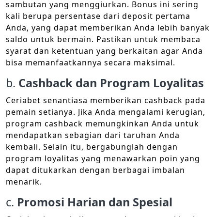
sambutan yang menggiurkan. Bonus ini sering
kali berupa persentase dari deposit pertama
Anda, yang dapat memberikan Anda lebih banyak
saldo untuk bermain. Pastikan untuk membaca
syarat dan ketentuan yang berkaitan agar Anda
bisa memanfaatkannya secara maksimal.
b.
Cashback dan Program Loyalitas
Ceriabet senantiasa memberikan cashback pada
pemain setianya. Jika Anda mengalami kerugian,
program cashback memungkinkan Anda untuk
mendapatkan sebagian dari taruhan Anda
kembali. Selain itu, bergabunglah dengan
program loyalitas yang menawarkan poin yang
dapat ditukarkan dengan berbagai imbalan
menarik.
c.
Promosi Harian dan Spesial