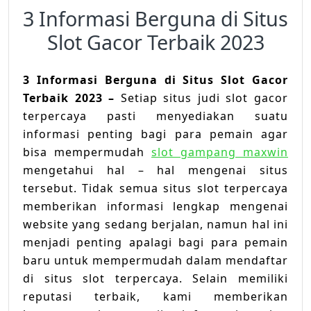
Situs
3 Informasi Berguna di Situs
Slot
Slot Gacor Terbaik 2023
Gacor
Terbai
2023
3 Informasi Berguna di Situs Slot Gacor
Terbaik 2023 –
Setiap situs judi slot gacor
terpercaya pasti menyediakan suatu
informasi penting bagi para pemain agar
bisa mempermudah
slot gampang maxwin
mengetahui hal – hal mengenai situs
tersebut. Tidak semua situs slot terpercaya
memberikan informasi lengkap mengenai
website yang sedang berjalan, namun hal ini
menjadi penting apalagi bagi para pemain
baru untuk mempermudah dalam mendaftar
di situs slot terpercaya. Selain memiliki
reputasi terbaik, kami memberikan