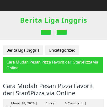
Skip
to
content
Berita Liga Inggris
Open
Button
Berita Liga Inggris
Uncategorized
Cara Mudah Pesan Pizza Favorit dari Star6Pizza via
Online
Cara Mudah Pesan Pizza Favorit
dari Star6Pizza via Online
Maret
Corry
Maret 18, 2026
|
Corry
|
0 Comment
|