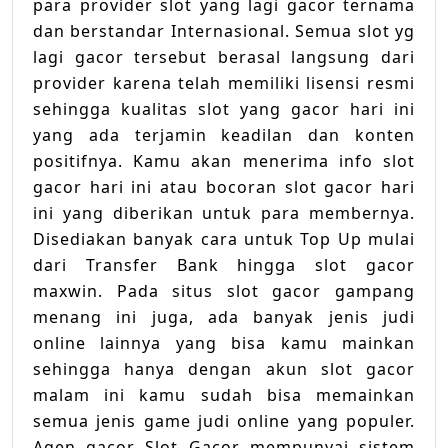
para provider slot yang lagi gacor ternama
dan berstandar Internasional. Semua slot yg
lagi gacor tersebut berasal langsung dari
provider karena telah memiliki lisensi resmi
sehingga kualitas slot yang gacor hari ini
yang ada terjamin keadilan dan konten
positifnya. Kamu akan menerima info slot
gacor hari ini atau bocoran slot gacor hari
ini yang diberikan untuk para membernya.
Disediakan banyak cara untuk Top Up mulai
dari Transfer Bank hingga slot gacor
maxwin. Pada situs slot gacor gampang
menang ini juga, ada banyak jenis judi
online lainnya yang bisa kamu mainkan
sehingga hanya dengan akun slot gacor
malam ini kamu sudah bisa memainkan
semua jenis game judi online yang populer.
Agen gacor Slot Gacor mempunyai sistem