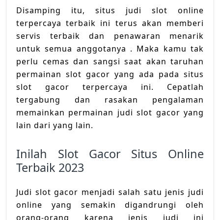
Disamping itu, situs judi slot online
terpercaya terbaik ini terus akan memberi
servis terbaik dan penawaran menarik
untuk semua anggotanya . Maka kamu tak
perlu cemas dan sangsi saat akan taruhan
permainan slot gacor yang ada pada situs
slot gacor terpercaya ini. Cepatlah
tergabung dan rasakan pengalaman
memainkan permainan judi slot gacor yang
lain dari yang lain.
Inilah Slot Gacor Situs Online
Terbaik 2023
Judi slot gacor menjadi salah satu jenis judi
online yang semakin digandrungi oleh
orang-orang karena jenis judi ini