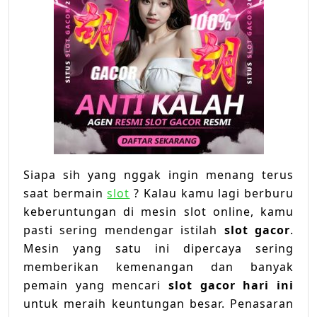
Siapa sih yang nggak ingin menang terus
saat bermain
slot
? Kalau kamu lagi berburu
keberuntungan di mesin slot online, kamu
pasti sering mendengar istilah
slot gacor
.
Mesin yang satu ini dipercaya sering
memberikan kemenangan dan banyak
pemain yang mencari
slot gacor hari ini
untuk meraih keuntungan besar. Penasaran