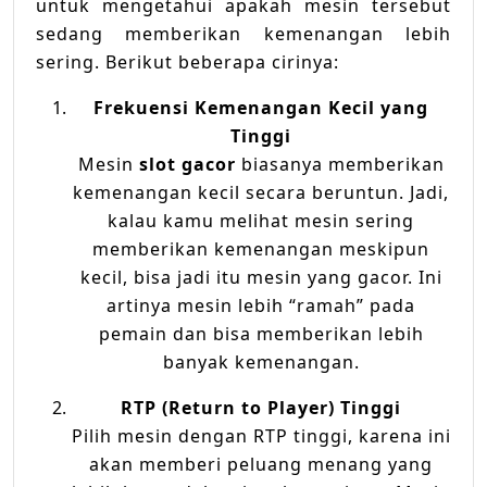
untuk mengetahui apakah mesin tersebut
sedang memberikan kemenangan lebih
sering. Berikut beberapa cirinya:
Frekuensi Kemenangan Kecil yang
Tinggi
Mesin
slot gacor
biasanya memberikan
kemenangan kecil secara beruntun. Jadi,
kalau kamu melihat mesin sering
memberikan kemenangan meskipun
kecil, bisa jadi itu mesin yang gacor. Ini
artinya mesin lebih “ramah” pada
pemain dan bisa memberikan lebih
banyak kemenangan.
RTP (Return to Player) Tinggi
Pilih mesin dengan RTP tinggi, karena ini
akan memberi peluang menang yang