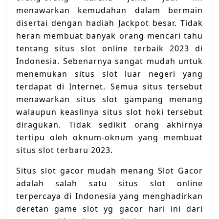
menawarkan kemudahan dalam bermain
disertai dengan hadiah Jackpot besar. Tidak
heran membuat banyak orang mencari tahu
tentang situs slot online terbaik 2023 di
Indonesia. Sebenarnya sangat mudah untuk
menemukan situs slot luar negeri yang
terdapat di Internet. Semua situs tersebut
menawarkan situs slot gampang menang
walaupun keaslinya situs slot hoki tersebut
diragukan. Tidak sedikit orang akhirnya
tertipu oleh oknum-oknum yang membuat
situs slot terbaru 2023.
Situs slot gacor mudah menang Slot Gacor
adalah salah satu situs slot online
terpercaya di Indonesia yang menghadirkan
deretan game slot yg gacor hari ini dari