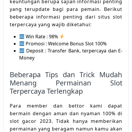
keuntungan berupa sajian informasi penting
yang terupdate bagi para pemain. Berikut
beberapa informasi penting dari situs slot
terpercaya yang wajib diketahui:
Win Rate : 98%
Promosi : Welcome Bonus Slot 100%
Deposit : Transfer Bank, terpercaya dan E-
Money
Beberapa Tips dan Trick Mudah
Menang Permainan Slot
Terpercaya Terlengkap
Para member dan bettor kami dapat
bermain dengan aman dan nyaman 100% di
slot gacor 2023. Tidak hanya memberikan
permainan yang beragam namun kamu akan