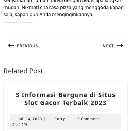
kenyamanan rumah hanya dengan beberapa langkah
mudah. Nikmati cita rasa pizza yang menggoda kapan
saja, kapan pun Anda menginginkannya.
Navigasi
pos
PREVIOUS
NEXT
Previous
Next
post:
post:
Related Post
3 Informasi Berguna di Situs
3
Slot Gacor Terbaik 2023
Inform
Bergu
Juli
Corry
Juli 14, 2023
|
Corry
|
0 Comment
|
di
14,
2:07 pm
2023