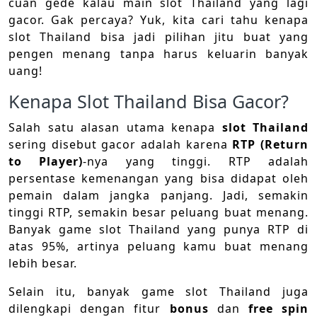
cuan gede kalau main slot Thailand yang lagi
gacor. Gak percaya? Yuk, kita cari tahu kenapa
slot Thailand bisa jadi pilihan jitu buat yang
pengen menang tanpa harus keluarin banyak
uang!
Kenapa Slot Thailand Bisa Gacor?
Salah satu alasan utama kenapa
slot Thailand
sering disebut gacor adalah karena
RTP (Return
to Player)
-nya yang tinggi. RTP adalah
persentase kemenangan yang bisa didapat oleh
pemain dalam jangka panjang. Jadi, semakin
tinggi RTP, semakin besar peluang buat menang.
Banyak game slot Thailand yang punya RTP di
atas 95%, artinya peluang kamu buat menang
lebih besar.
Selain itu, banyak game slot Thailand juga
dilengkapi dengan fitur
bonus
dan
free spin