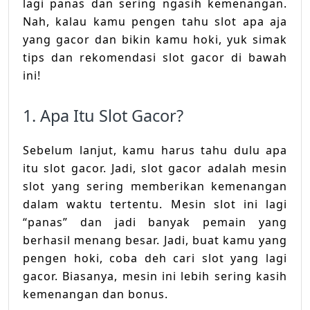
lagi panas dan sering ngasih kemenangan.
Nah, kalau kamu pengen tahu slot apa aja
yang gacor dan bikin kamu hoki, yuk simak
tips dan rekomendasi slot gacor di bawah
ini!
1. Apa Itu Slot Gacor?
Sebelum lanjut, kamu harus tahu dulu apa
itu slot gacor. Jadi, slot gacor adalah mesin
slot yang sering memberikan kemenangan
dalam waktu tertentu. Mesin slot ini lagi
“panas” dan jadi banyak pemain yang
berhasil menang besar. Jadi, buat kamu yang
pengen hoki, coba deh cari slot yang lagi
gacor. Biasanya, mesin ini lebih sering kasih
kemenangan dan bonus.