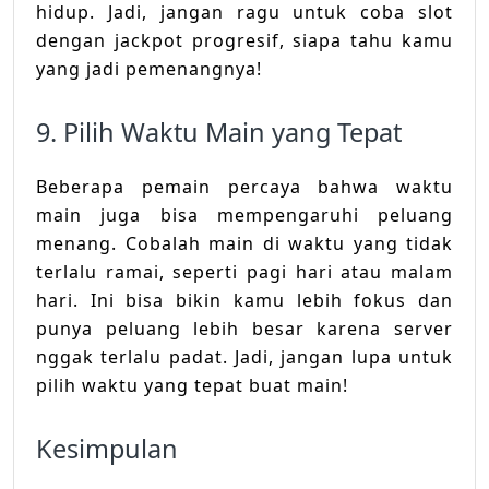
hidup. Jadi, jangan ragu untuk coba slot
dengan jackpot progresif, siapa tahu kamu
yang jadi pemenangnya!
9. Pilih Waktu Main yang Tepat
Beberapa pemain percaya bahwa waktu
main juga bisa mempengaruhi peluang
menang. Cobalah main di waktu yang tidak
terlalu ramai, seperti pagi hari atau malam
hari. Ini bisa bikin kamu lebih fokus dan
punya peluang lebih besar karena server
nggak terlalu padat. Jadi, jangan lupa untuk
pilih waktu yang tepat buat main!
Kesimpulan