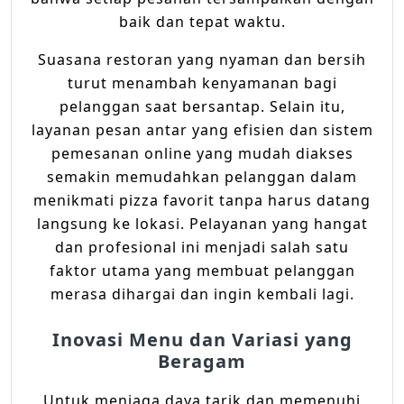
baik dan tepat waktu.
Suasana restoran yang nyaman dan bersih
turut menambah kenyamanan bagi
pelanggan saat bersantap. Selain itu,
layanan pesan antar yang efisien dan sistem
pemesanan online yang mudah diakses
semakin memudahkan pelanggan dalam
menikmati pizza favorit tanpa harus datang
langsung ke lokasi. Pelayanan yang hangat
dan profesional ini menjadi salah satu
faktor utama yang membuat pelanggan
merasa dihargai dan ingin kembali lagi.
Inovasi Menu dan Variasi yang
Beragam
Untuk menjaga daya tarik dan memenuhi