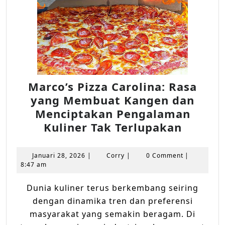
Marco’s Pizza Carolina: Rasa
yang Membuat Kangen dan
Menciptakan Pengalaman
Marco’
Kuliner Tak Terlupakan
Pizza
Carolin
Januari
Corry
Januari 28, 2026
|
Corry
|
0 Comment
|
Rasa
28,
8:47 am
2026
yang
Dunia kuliner terus berkembang seiring
Membu
dengan dinamika tren dan preferensi
Kange
masyarakat yang semakin beragam. Di
dan