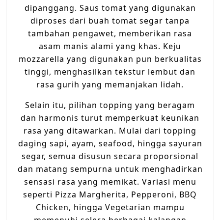
dipanggang. Saus tomat yang digunakan
diproses dari buah tomat segar tanpa
tambahan pengawet, memberikan rasa
asam manis alami yang khas. Keju
mozzarella yang digunakan pun berkualitas
tinggi, menghasilkan tekstur lembut dan
rasa gurih yang memanjakan lidah.
Selain itu, pilihan topping yang beragam
dan harmonis turut memperkuat keunikan
rasa yang ditawarkan. Mulai dari topping
daging sapi, ayam, seafood, hingga sayuran
segar, semua disusun secara proporsional
dan matang sempurna untuk menghadirkan
sensasi rasa yang memikat. Variasi menu
seperti Pizza Margherita, Pepperoni, BBQ
Chicken, hingga Vegetarian mampu
memenuhi selera berbagai kalangan