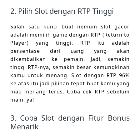
2. Pilih Slot dengan RTP Tinggi
Salah satu kunci buat nemuin slot gacor
adalah memilih game dengan RTP (Return to
Player) yang tinggi. RTP itu adalah
persentase dari uang yang akan
dikembalikan ke pemain. Jadi, semakin
tinggi RTP-nya, semakin besar kemungkinan
kamu untuk menang. Slot dengan RTP 96%
ke atas itu jadi pilihan tepat buat kamu yang
mau menang terus. Coba cek RTP sebelum
main, ya!
3. Coba Slot dengan Fitur Bonus
Menarik