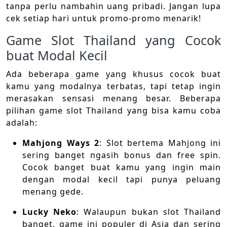
tanpa perlu nambahin uang pribadi. Jangan lupa
cek setiap hari untuk promo-promo menarik!
Game Slot Thailand yang Cocok
buat Modal Kecil
Ada beberapa game yang khusus cocok buat
kamu yang modalnya terbatas, tapi tetap ingin
merasakan sensasi menang besar. Beberapa
pilihan game slot Thailand yang bisa kamu coba
adalah:
Mahjong Ways 2
: Slot bertema Mahjong ini
sering banget ngasih bonus dan free spin.
Cocok banget buat kamu yang ingin main
dengan modal kecil tapi punya peluang
menang gede.
Lucky Neko
: Walaupun bukan slot Thailand
banget, game ini populer di Asia dan sering