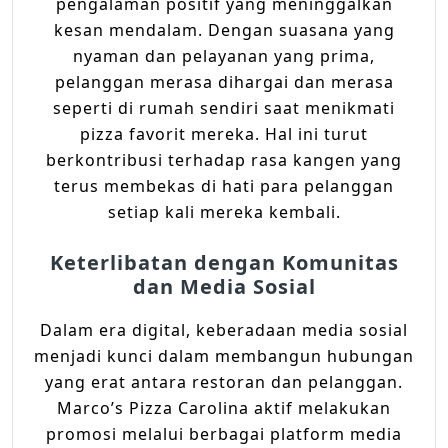
pengalaman positif yang meninggalkan
kesan mendalam. Dengan suasana yang
nyaman dan pelayanan yang prima,
pelanggan merasa dihargai dan merasa
seperti di rumah sendiri saat menikmati
pizza favorit mereka. Hal ini turut
berkontribusi terhadap rasa kangen yang
terus membekas di hati para pelanggan
setiap kali mereka kembali.
Keterlibatan dengan Komunitas
dan Media Sosial
Dalam era digital, keberadaan media sosial
menjadi kunci dalam membangun hubungan
yang erat antara restoran dan pelanggan.
Marco’s Pizza Carolina aktif melakukan
promosi melalui berbagai platform media