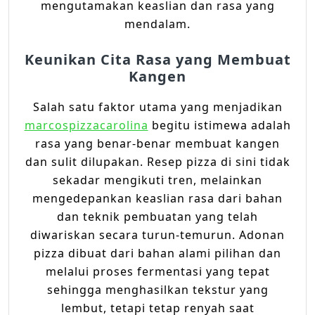
mengutamakan keaslian dan rasa yang
mendalam.
Keunikan Cita Rasa yang Membuat
Kangen
Salah satu faktor utama yang menjadikan
marcospizzacarolina
begitu istimewa adalah
rasa yang benar-benar membuat kangen
dan sulit dilupakan. Resep pizza di sini tidak
sekadar mengikuti tren, melainkan
mengedepankan keaslian rasa dari bahan
dan teknik pembuatan yang telah
diwariskan secara turun-temurun. Adonan
pizza dibuat dari bahan alami pilihan dan
melalui proses fermentasi yang tepat
sehingga menghasilkan tekstur yang
lembut, tetapi tetap renyah saat