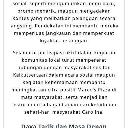
sosial, seperti mengumumkan menu baru,
promo menarik, maupun mengadakan
kontes yang melibatkan pelanggan secara
langsung. Pendekatan ini membantu mereka
memperluas jangkauan dan memperkuat
loyalitas pelanggan.
Selain itu, partisipasi aktif dalam kegiatan
komunitas lokal turut mempererat
hubungan dengan masyarakat sekitar.
Keikutsertaan dalam acara sosial maupun
kegiatan kebersamaan membantu
meningkatkan citra positif Marco’s Pizza di
mata masyarakat, serta menjadikan
restoran ini sebagai bagian dari kehidupan
sehari-hari masyarakat Carolina.
Daya Tarik dan Masa Depan