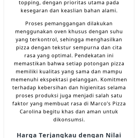
topping, dengan prioritas utama pada
kesegaran dan keaslian bahan alami.
Proses pemanggangan dilakukan
menggunakan oven khusus dengan suhu
yang terkontrol, sehingga menghasilkan
pizza dengan tekstur sempurna dan cita
rasa yang optimal. Pendekatan ini
memastikan bahwa setiap potongan pizza
memiliki kualitas yang sama dan mampu
memenuhi ekspektasi pelanggan. Komitmen
terhadap kebersihan dan higienitas selama
proses produksi juga menjadi salah satu
faktor yang membuat rasa di Marco’s Pizza
Carolina begitu khas dan aman untuk
dikonsumsi.
Harga Terjangkau dengan Nilai