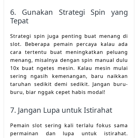
6. Gunakan Strategi Spin yang
Tepat
Strategi spin juga penting buat menang di
slot. Beberapa pemain percaya kalau ada
cara tertentu buat meningkatkan peluang
menang, misalnya dengan spin manual dulu
10x buat ngetes mesin. Kalau mesin mulai
sering ngasih kemenangan, baru naikkan
taruhan sedikit demi sedikit. Jangan buru-
buru, biar nggak cepet habis modal!
7. Jangan Lupa untuk Istirahat
Pemain slot sering kali terlalu fokus sama
permainan dan lupa untuk istirahat.