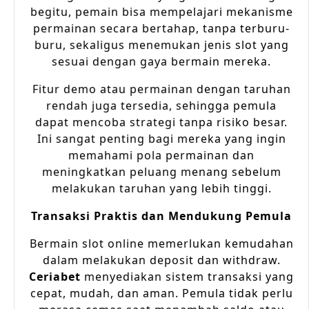
begitu, pemain bisa mempelajari mekanisme
permainan secara bertahap, tanpa terburu-
buru, sekaligus menemukan jenis slot yang
sesuai dengan gaya bermain mereka.
Fitur demo atau permainan dengan taruhan
rendah juga tersedia, sehingga pemula
dapat mencoba strategi tanpa risiko besar.
Ini sangat penting bagi mereka yang ingin
memahami pola permainan dan
meningkatkan peluang menang sebelum
melakukan taruhan yang lebih tinggi.
Transaksi Praktis dan Mendukung Pemula
Bermain slot online memerlukan kemudahan
dalam melakukan deposit dan withdraw.
Ceriabet
menyediakan sistem transaksi yang
cepat, mudah, dan aman. Pemula tidak perlu