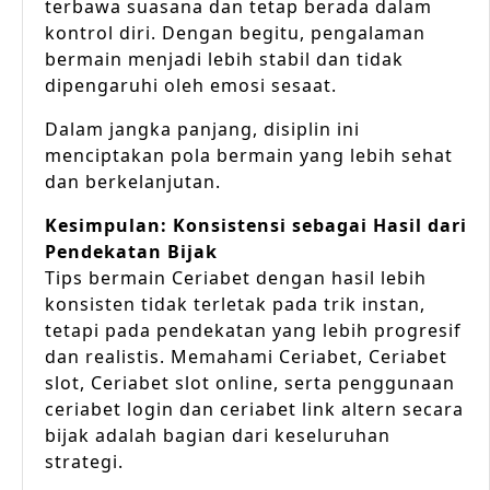
terbawa suasana dan tetap berada dalam
kontrol diri. Dengan begitu, pengalaman
bermain menjadi lebih stabil dan tidak
dipengaruhi oleh emosi sesaat.
Dalam jangka panjang, disiplin ini
menciptakan pola bermain yang lebih sehat
dan berkelanjutan.
Kesimpulan: Konsistensi sebagai Hasil dari
Pendekatan Bijak
Tips bermain Ceriabet dengan hasil lebih
konsisten tidak terletak pada trik instan,
tetapi pada pendekatan yang lebih progresif
dan realistis. Memahami Ceriabet, Ceriabet
slot, Ceriabet slot online, serta penggunaan
ceriabet login dan ceriabet link altern secara
bijak adalah bagian dari keseluruhan
strategi.