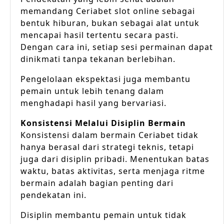
memandang Ceriabet slot online sebagai
bentuk hiburan, bukan sebagai alat untuk
mencapai hasil tertentu secara pasti.
Dengan cara ini, setiap sesi permainan dapat
dinikmati tanpa tekanan berlebihan.
Pengelolaan ekspektasi juga membantu
pemain untuk lebih tenang dalam
menghadapi hasil yang bervariasi.
Konsistensi Melalui Disiplin Bermain
Konsistensi dalam bermain Ceriabet tidak
hanya berasal dari strategi teknis, tetapi
juga dari disiplin pribadi. Menentukan batas
waktu, batas aktivitas, serta menjaga ritme
bermain adalah bagian penting dari
pendekatan ini.
Disiplin membantu pemain untuk tidak