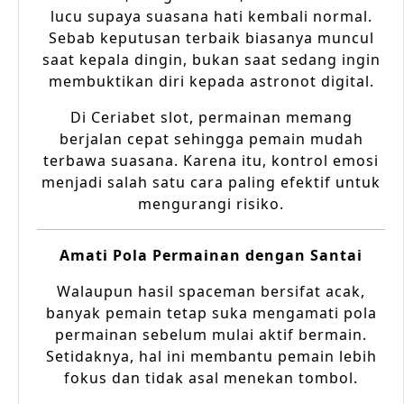
lucu supaya suasana hati kembali normal.
Sebab keputusan terbaik biasanya muncul
saat kepala dingin, bukan saat sedang ingin
membuktikan diri kepada astronot digital.
Di Ceriabet slot, permainan memang
berjalan cepat sehingga pemain mudah
terbawa suasana. Karena itu, kontrol emosi
menjadi salah satu cara paling efektif untuk
mengurangi risiko.
Amati Pola Permainan dengan Santai
Walaupun hasil spaceman bersifat acak,
banyak pemain tetap suka mengamati pola
permainan sebelum mulai aktif bermain.
Setidaknya, hal ini membantu pemain lebih
fokus dan tidak asal menekan tombol.