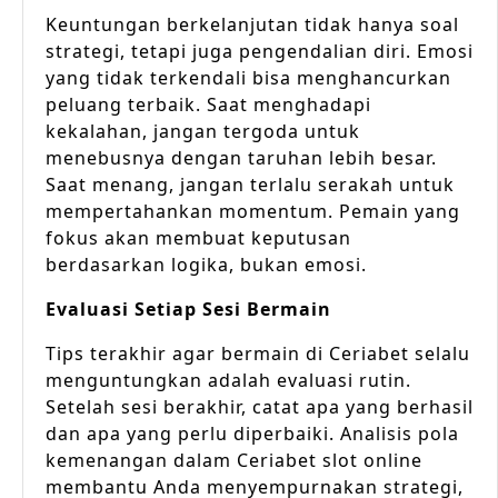
Keuntungan berkelanjutan tidak hanya soal
strategi, tetapi juga pengendalian diri. Emosi
yang tidak terkendali bisa menghancurkan
peluang terbaik. Saat menghadapi
kekalahan, jangan tergoda untuk
menebusnya dengan taruhan lebih besar.
Saat menang, jangan terlalu serakah untuk
mempertahankan momentum. Pemain yang
fokus akan membuat keputusan
berdasarkan logika, bukan emosi.
Evaluasi Setiap Sesi Bermain
Tips terakhir agar bermain di Ceriabet selalu
menguntungkan adalah evaluasi rutin.
Setelah sesi berakhir, catat apa yang berhasil
dan apa yang perlu diperbaiki. Analisis pola
kemenangan dalam Ceriabet slot online
membantu Anda menyempurnakan strategi,