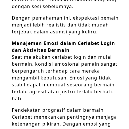
dengan sesi sebelumnya.
Dengan pemahaman ini, ekspektasi pemain
menjadi lebih realistis dan tidak mudah
terjebak dalam asumsi yang keliru.
Manajemen Emosi dalam Ceriabet Login
dan Aktivitas Bermain
Saat melakukan ceriabet login dan mulai
bermain, kondisi emosional pemain sangat
berpengaruh terhadap cara mereka
mengambil keputusan. Emosi yang tidak
stabil dapat membuat seseorang bermain
terlalu agresif atau justru terlalu berhati-
hati.
Pendekatan progresif dalam bermain
Ceriabet menekankan pentingnya menjaga
ketenangan pikiran. Dengan emosi yang