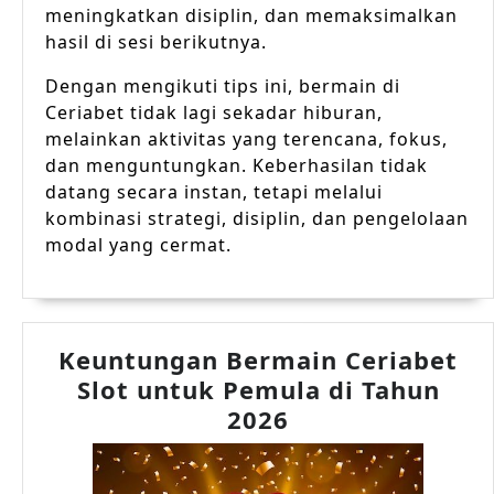
meningkatkan disiplin, dan memaksimalkan
hasil di sesi berikutnya.
Dengan mengikuti tips ini, bermain di
Ceriabet tidak lagi sekadar hiburan,
melainkan aktivitas yang terencana, fokus,
dan menguntungkan. Keberhasilan tidak
datang secara instan, tetapi melalui
kombinasi strategi, disiplin, dan pengelolaan
modal yang cermat.
Keuntungan Bermain Ceriabet
Slot untuk Pemula di Tahun
Keuntungan
2026
Bermain
Ceriabet