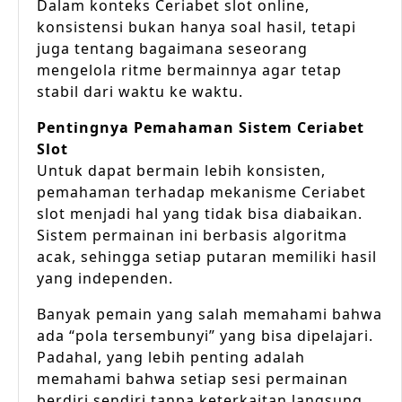
Dalam konteks Ceriabet slot online,
konsistensi bukan hanya soal hasil, tetapi
juga tentang bagaimana seseorang
mengelola ritme bermainnya agar tetap
stabil dari waktu ke waktu.
Pentingnya Pemahaman Sistem Ceriabet
Slot
Untuk dapat bermain lebih konsisten,
pemahaman terhadap mekanisme Ceriabet
slot menjadi hal yang tidak bisa diabaikan.
Sistem permainan ini berbasis algoritma
acak, sehingga setiap putaran memiliki hasil
yang independen.
Banyak pemain yang salah memahami bahwa
ada “pola tersembunyi” yang bisa dipelajari.
Padahal, yang lebih penting adalah
memahami bahwa setiap sesi permainan
berdiri sendiri tanpa keterkaitan langsung