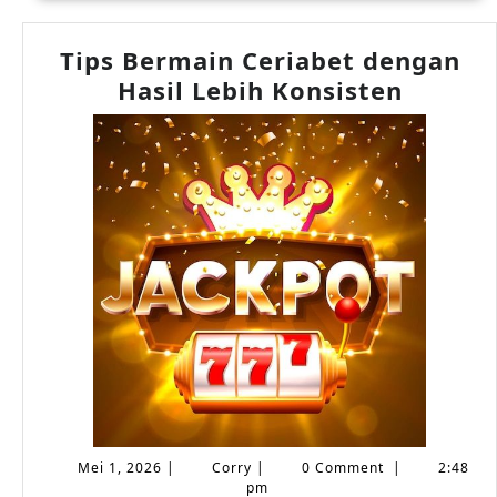
Tips Bermain Ceriabet dengan
Tips
Hasil Lebih Konsisten
Berma
Ceriab
denga
Hasil
Lebih
Konsis
Mei
Corry
Mei 1, 2026
|
Corry
|
0 Comment
|
2:48
1,
pm