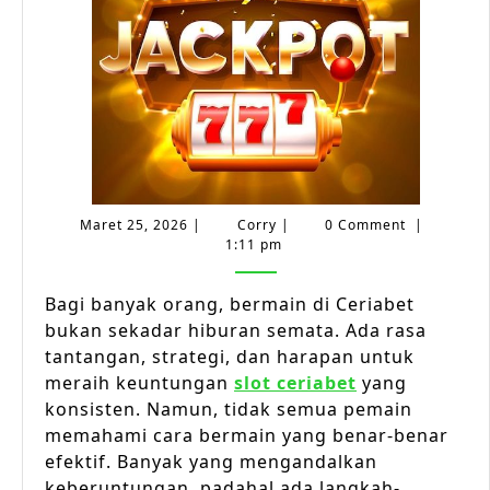
Maret
Corry
Maret 25, 2026
|
Corry
|
0 Comment
|
25,
1:11 pm
2026
Bagi banyak orang, bermain di Ceriabet
bukan sekadar hiburan semata. Ada rasa
tantangan, strategi, dan harapan untuk
meraih keuntungan
slot ceriabet
yang
konsisten. Namun, tidak semua pemain
memahami cara bermain yang benar-benar
efektif. Banyak yang mengandalkan
keberuntungan, padahal ada langkah-