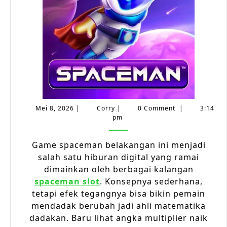
Risik
Mei
Corry
Mei 8, 2026
|
Corry
|
0 Comment
|
3:14
8,
pm
2026
Game spaceman belakangan ini menjadi
salah satu hiburan digital yang ramai
dimainkan oleh berbagai kalangan
spaceman slot
. Konsepnya sederhana,
tetapi efek tegangnya bisa bikin pemain
mendadak berubah jadi ahli matematika
dadakan. Baru lihat angka multiplier naik