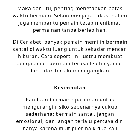
Maka dari itu, penting menetapkan batas
waktu bermain. Selain menjaga fokus, hal ini
juga membantu pemain tetap menikmati
permainan tanpa berlebihan.
Di Ceriabet, banyak pemain memilih bermain
santai di waktu luang untuk sekadar mencari
hiburan. Cara seperti ini justru membuat
pengalaman bermain terasa lebih nyaman
dan tidak terlalu menegangkan.
Kesimpulan
Panduan bermain spaceman untuk
mengurangi risiko sebenarnya cukup
sederhana: bermain santai, jangan
emosional, dan jangan terlalu percaya diri
hanya karena multiplier naik dua kali