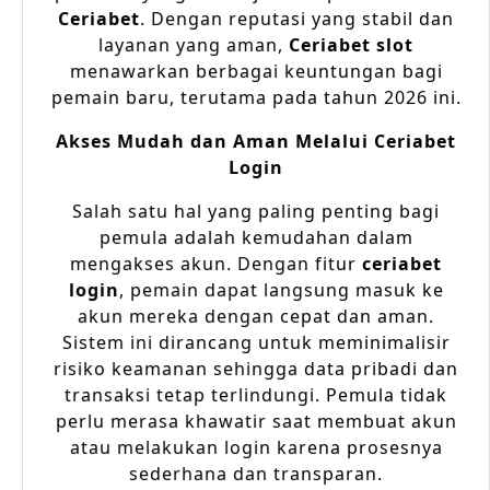
Ceriabet
. Dengan reputasi yang stabil dan
layanan yang aman,
Ceriabet slot
menawarkan berbagai keuntungan bagi
pemain baru, terutama pada tahun 2026 ini.
Akses Mudah dan Aman Melalui Ceriabet
Login
Salah satu hal yang paling penting bagi
pemula adalah kemudahan dalam
mengakses akun. Dengan fitur
ceriabet
login
, pemain dapat langsung masuk ke
akun mereka dengan cepat dan aman.
Sistem ini dirancang untuk meminimalisir
risiko keamanan sehingga data pribadi dan
transaksi tetap terlindungi. Pemula tidak
perlu merasa khawatir saat membuat akun
atau melakukan login karena prosesnya
sederhana dan transparan.