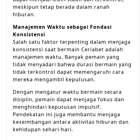
meskipun tetap berada dalam ranah
hiburan.
Manajemen Waktu sebagai Fondasi
Konsistensi
Salah satu faktor terpenting dalam menjaga
konsistensi saat bermain Ceriabet adalah
manajemen waktu. Banyak pemain yang
tidak menyadari bahwa durasi bermain yang
tidak terkontrol dapat memengaruhi cara
mereka mengambil keputusan.
Dengan mengatur waktu bermain secara
disiplin, pemain dapat menjaga fokus dan
menghindari keputusan impulsif.
Pendekatan ini juga membantu menjaga
keseimbangan antara aktivitas hiburan dan
kehidupan sehari-hari.