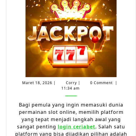
Slot
untuk
Pemula
di
Tahun
2026
Maret
Corry
Maret 18, 2026
|
Corry
|
0 Comment
|
18,
11:34 am
2026
Bagi pemula yang ingin memasuki dunia
permainan slot online, memilih platform
yang tepat menjadi langkah awal yang
sangat penting
login ceriabet
. Salah satu
platform yang bisa dijadikan pilihan adalah